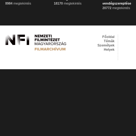
8984
megtekintés
18170
megtekintés
vendégszereplése
20772
megtekintés
Főoldal
Témák
Személyek
Helyek