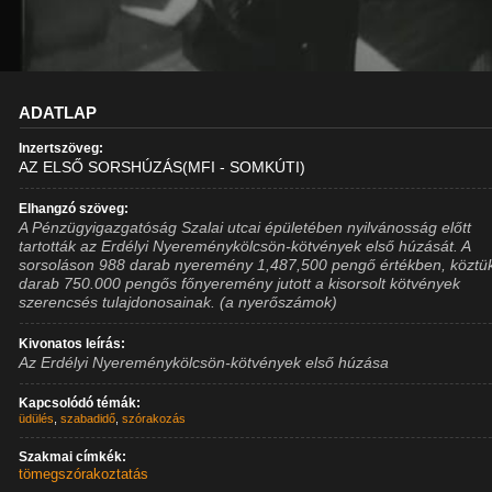
ADATLAP
Inzertszöveg:
AZ ELSŐ SORSHÚZÁS(MFI - SOMKÚTI)
Elhangzó szöveg:
A Pénzügyigazgatóság Szalai utcai épületében nyilvánosság előtt
tartották az Erdélyi Nyereménykölcsön-kötvények első húzását. A
sorsoláson 988 darab nyeremény 1,487,500 pengő értékben, köztü
darab 750.000 pengős főnyeremény jutott a kisorsolt kötvények
szerencsés tulajdonosainak. (a nyerőszámok)
Kivonatos leírás:
Az Erdélyi Nyereménykölcsön-kötvények első húzása
Kapcsolódó témák:
üdülés
,
szabadidő
,
szórakozás
Szakmai címkék:
tömegszórakoztatás