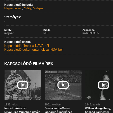
Kapcsolódó helyek:
Magyarország
,
Erdély
,
Budapest
Személyek:
-
Nyelv:
Kiadó:
Azonosító:
magyar
MFI
mvh-0933-05
Kapcsolódó linkek
Kapcsolódó filmek a NAVA-ból
Kapcsolódó dokumentumok az NDA-ból
KAPCSOLÓDÓ FILMHÍREK
1937. július
1931. október
1943. január
Német művészeti
Ferencváros-Vasas
Willem Mengelberg,
felvonulás München utcáin
labdarúgó-mérkőzés
holland karmester