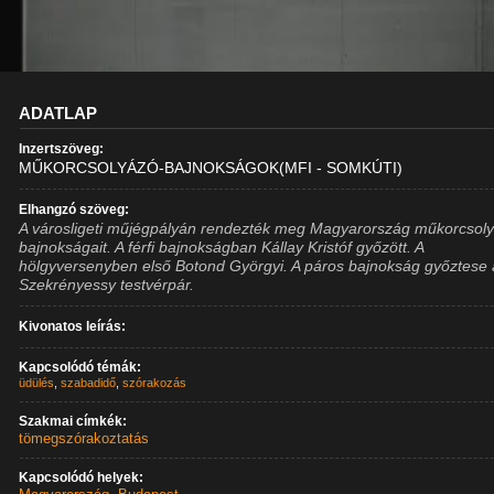
ADATLAP
Inzertszöveg:
MŰKORCSOLYÁZÓ-BAJNOKSÁGOK(MFI - SOMKÚTI)
Elhangzó szöveg:
A városligeti műjégpályán rendezték meg Magyarország műkorcsol
bajnokságait. A férfi bajnokságban Kállay Kristóf győzött. A
hölgyversenyben első Botond Györgyi. A páros bajnokság győztese 
Szekrényessy testvérpár.
Kivonatos leírás:
Kapcsolódó témák:
üdülés
,
szabadidő
,
szórakozás
Szakmai címkék:
tömegszórakoztatás
Kapcsolódó helyek: