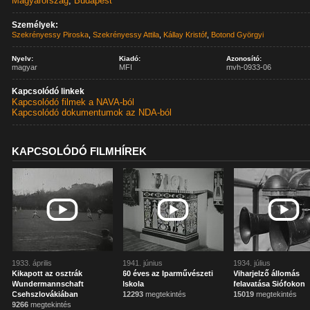
Magyarország
,
Budapest
Személyek:
Szekrényessy Piroska
,
Szekrényessy Attila
,
Kállay Kristóf
,
Botond Györgyi
Nyelv:
Kiadó:
Azonosító:
magyar
MFI
mvh-0933-06
Kapcsolódó linkek
Kapcsolódó filmek a NAVA-ból
Kapcsolódó dokumentumok az NDA-ból
KAPCSOLÓDÓ FILMHÍREK
1933. április
1941. június
1934. július
Kikapott az osztrák
60 éves az Iparművészeti
Viharjelző állomás
Wundermannschaft
Iskola
felavatása Siófokon
Csehszlovákiában
12293
megtekintés
15019
megtekintés
9266
megtekintés