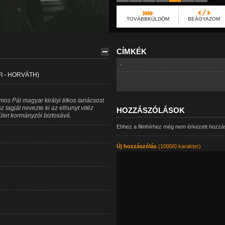
TOVÁBBKÜLDÖM
BEÁGYAZOM
CÍMKÉK
-
I - HORVÁTH)
s Pál magyar királyi titkos tanácsost
 tagját nevezte ki az elhunyt vitéz
HOZZÁSZÓLÁSOK
rület kormányzói biztosává.
Ehhez a filmhírhez még nem érkezett hozzá
Új hozzászólás
(1000/0 karakter)