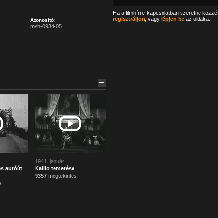
Ha a filmhírrel kapcsolatban szeretné közzé
regisztráljon
, vagy
lépjen be
az oldalra.
Azonosító:
mvh-0934-05
1941. január
es autóút
Kallio temetése
9357
megtekintés
s