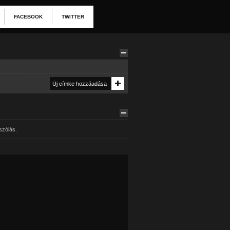
FACEBOOK
TWITTER
szólás.