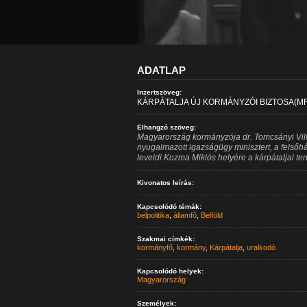
ADATLAP
Inzertszöveg:
KÁRPÁTALJA ÚJ KORMÁNYZÓI BIZTOSA(MF
Elhangzó szöveg:
Magyarország kormányzója dr. Tomcsányi Vilmo
nyugalmazott igazságügy minisztert, a felsőház
leveldi Kozma Miklós helyére a kárpátaljai te
Kivonatos leírás:
Kapcsolódó témák:
belpolitika
,
államfő
,
Belföld
Szakmai címkék:
kormányfő
,
kormány
,
Kárpátalja
,
uralkodó
Kapcsolódó helyek:
Magyarország
Személyek: