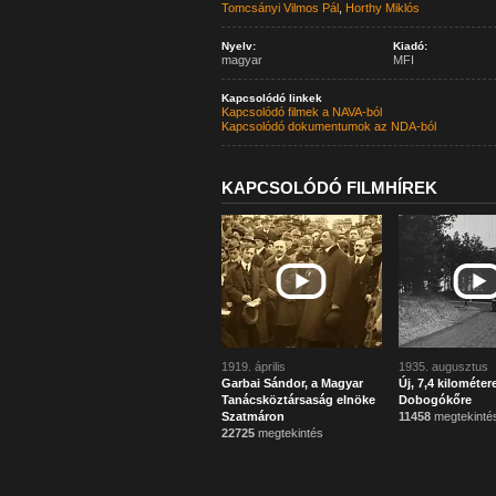
Tomcsányi Vilmos Pál
,
Horthy Miklós
Nyelv:
Kiadó:
magyar
MFI
Kapcsolódó linkek
Kapcsolódó filmek a NAVA-ból
Kapcsolódó dokumentumok az NDA-ból
KAPCSOLÓDÓ FILMHÍREK
1919. április
1935. augusztus
Garbai Sándor, a Magyar
Új, 7,4 kilométer
Tanácsköztársaság elnöke
Dobogókőre
Szatmáron
11458
megtekinté
22725
megtekintés