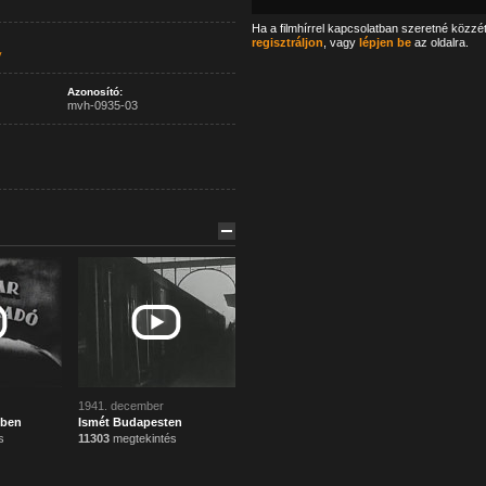
Ha a filmhírrel kapcsolatban szeretné közzé
regisztráljon
, vagy
lépjen be
az oldalra.
y
Azonosító:
mvh-0935-03
1941. december
lben
Ismét Budapesten
s
11303
megtekintés