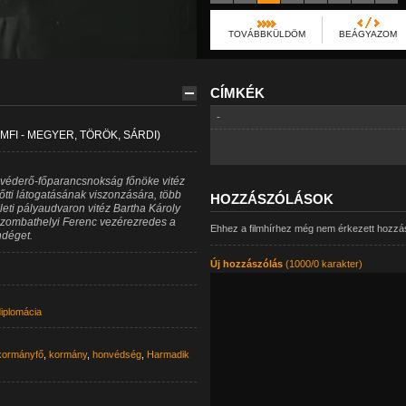
TOVÁBBKÜLDÖM
BEÁGYAZOM
CÍMKÉK
-
I - MEGYER, TÖRÖK, SÁRDI)
 véderő-főparancsnokság főnöke vitéz
őtti látogatásának viszonzására, több
HOZZÁSZÓLÁSOK
leti pályaudvaron vitéz Bartha Károly
Szombathelyi Ferenc vezérezredes a
Ehhez a filmhírhez még nem érkezett hozzá
déget.
Új hozzászólás
(1000/0 karakter)
iplomácia
kormányfő
,
kormány
,
honvédség
,
Harmadik