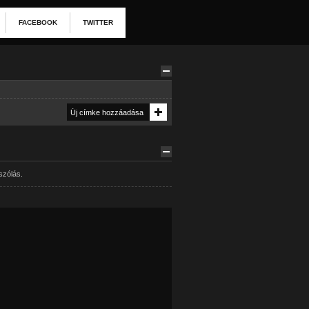
FACEBOOK
TWITTER
szólás.