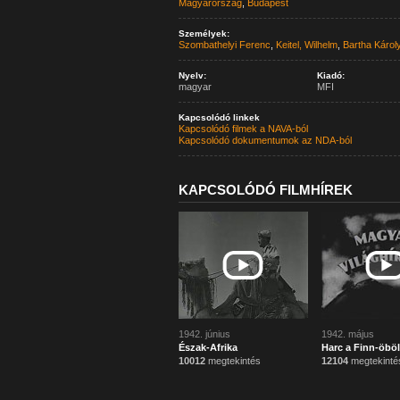
Magyarország
,
Budapest
Személyek:
Szombathelyi Ferenc
,
Keitel, Wilhelm
,
Bartha Károl
Nyelv:
Kiadó:
magyar
MFI
Kapcsolódó linkek
Kapcsolódó filmek a NAVA-ból
Kapcsolódó dokumentumok az NDA-ból
KAPCSOLÓDÓ FILMHÍREK
1942. június
1942. május
Észak-Afrika
Harc a Finn-öbö
10012
megtekintés
12104
megtekinté