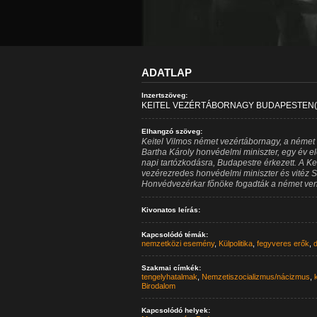
ADATLAP
Inzertszöveg:
KEITEL VEZÉRTÁBORNAGY BUDAPESTEN(MF
Elhangzó szöveg:
Keitel Vilmos német vezértábornagy, a német
Bartha Károly honvédelmi miniszter, egy év el
napi tartózkodásra, Budapestre érkezett. A Ke
vezérezredes honvédelmi miniszter és vitéz 
Honvédvezérkar főnöke fogadták a német ven
Kivonatos leírás:
Kapcsolódó témák:
nemzetközi esemény
,
Külpolitika
,
fegyveres erők
,
d
Szakmai címkék:
tengelyhatalmak
,
Nemzetiszocializmus/nácizmus
,
Birodalom
Kapcsolódó helyek: