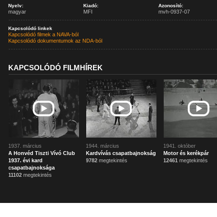
Nyelv:
Kiadó:
Azonosító:
magyar
MFI
mvh-0937-07
Kapcsolódó linkek
Kapcsolódó filmek a NAVA-ból
Kapcsolódó dokumentumok az NDA-ból
KAPCSOLÓDÓ FILMHÍREK
1937. március
1944. március
1941. október
A Honvéd Tiszti Vívó Club
Kardvívás csapatbajnokság
Motor és kerékpár
1937. évi kard
9782
megtekintés
12461
megtekintés
csapatbajnoksága
11102
megtekintés