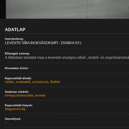
ADATLAP
Inzertszöveg:
LEVENTE-SÍBAJNOKSÁGOK(MFI - ZSABKA GY.)
Elhangzó szöveg:
A Mátrában tartották meg a leventék országos sífutó-, lesikló- és síugróbajnoksá
Kivonatos leírás:
Kapcsolódó témák:
üdülés
,
szabadidő
,
szórakozás
,
Belföld
Szakmai címkék:
tömegszórakoztatás
,
levente
Kapcsolódó helyek:
Magyarország
Személyek:
-