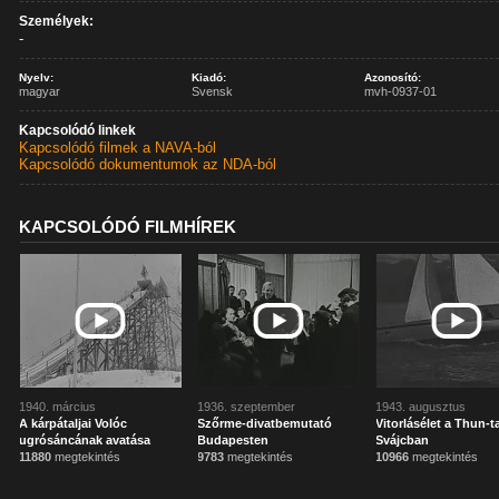
Személyek:
-
Nyelv:
Kiadó:
Azonosító:
magyar
Svensk
mvh-0937-01
Kapcsolódó linkek
Kapcsolódó filmek a NAVA-ból
Kapcsolódó dokumentumok az NDA-ból
KAPCSOLÓDÓ FILMHÍREK
1940. március
1936. szeptember
1943. augusztus
A kárpátaljai Volóc
Szőrme-divatbemutató
Vitorlásélet a Thun-t
ugrósáncának avatása
Budapesten
Svájcban
11880
megtekintés
9783
megtekintés
10966
megtekintés