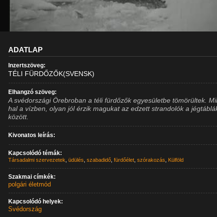
ADATLAP
Inzertszöveg:
TÉLI FÜRDŐZŐK(SVENSK)
Elhangzó szöveg:
A svédországi Örebroban a téli fürdőzők egyesületbe tömörültek. Mi
hal a vízben, olyan jól érzik magukat az edzett strandolók a jégtáblá
között.
Kivonatos leírás:
Kapcsolódó témák:
Társadalmi szervezetek
,
üdülés
,
szabadidő
,
fürdőélet
,
szórakozás
,
Külföld
Szakmai címkék:
polgári életmód
Kapcsolódó helyek:
Svédország