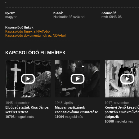
-
Nyelv:
Kiadó:
Azonosító:
magyar
Haditudósító század
mvh-0943-06
Kapcsolódó linkek
Kapcsolódó filmek a NAVA-ból
Kapcsolódó dokumentumok az NDA-ból
KAPCSOLÓDÓ FILMHÍREK
1945. december
1948. április
1947. november
Elbúcsúztatták Kiss János
Magyar partizánok
Kerényi Jenő készül
vezérezredest
csehszlovákiai kitüntetése
partizán emlékművé
19793
megtekintés
11064
megtekintés
dolgozik
10668
megtekintés