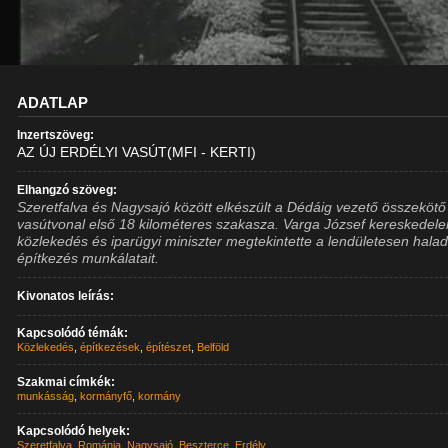
ADATLAP
Inzertszöveg:
AZ ÚJ ERDÉLYI VASÚT(MFI - KERTI)
Elhangzó szöveg:
Szeretfalva és Nagysajó között elkészült a Dédáig vezető összekötő
vasútvonal első 18 kilométeres szakasza. Varga József kereskedele
közlekedés és iparügyi miniszter megtekintette a lendületesen hala
építkezés munkálatait.
Kivonatos leírás:
Kapcsolódó témák:
Közlekedés
,
építkezések
,
építészet
,
Belföld
Szakmai címkék:
munkásság
,
kormányfő
,
kormány
Kapcsolódó helyek:
Szeretfalva
,
Románia
,
Nagysajó
,
Beszterce
,
Erdély