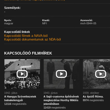
Személyek:
-
Nyelv:
Kiadó:
Azonosító:
magyar
MFI
mvh-0944-05
Kapcsolódó linkek
Kapcsolódó filmek a NAVA-ból
Kapcsolódó dokumentumok az NDA-ból
KAPCSOLÓDÓ FILMHÍREK
1942. július
1943. június
1939. október
A Hangya Szövetkezetek
A Sajó-csatorna építésének
Az épülő Róma.
babakelengyéi
megkezdése Horthy Miklós
8974
megtekintés
12116
megtekintés
jelenlétében
11419
megtekintés