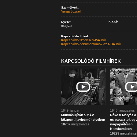
Személyek:
Varga József
Nyelv:
Kiadó:
magyar
Kapcsolódó linkek
Kapcsolódó filmek a NAVA-ból
Kapcsolódó dokumentumok az NDA-ból
KAPCSOLÓDÓ FILMHÍREK
1949. január
1945. augusztus
Munkásújítók a MÁV
Rákosi Mátyás 
központi javítóműhelyében
és parasztok egy
10707
megtekintés
nagygyűlésén
Kecskeméten
19299
megtekinté