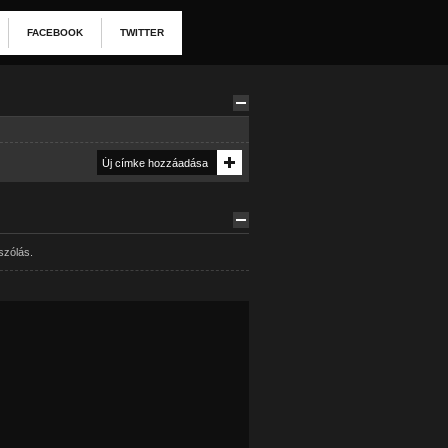
FACEBOOK
TWITTER
szólás.