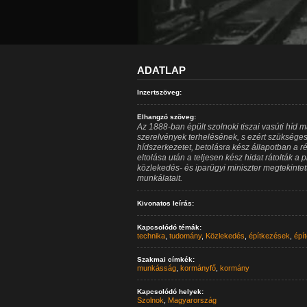
ADATLAP
Inzertszöveg:
Elhangzó szöveg:
Az 1888-ban épült szolnoki tiszai vasúti híd 
szerelvények terhelésének, s ezért szükségess
hídszerkezetet, betolásra kész állapotban a ré
eltolása után a teljesen kész hidat rátolták a
közlekedés- és iparügyi miniszter megtekintet
munkálatait.
Kivonatos leírás:
Kapcsolódó témák:
technika
,
tudomány
,
Közlekedés
,
építkezések
,
épí
Szakmai címkék:
munkásság
,
kormányfő
,
kormány
Kapcsolódó helyek:
Szolnok
,
Magyarország