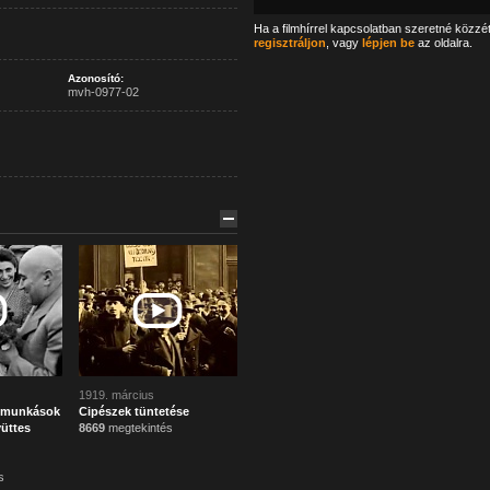
Ha a filmhírrel kapcsolatban szeretné közzé
regisztráljon
, vagy
lépjen be
az oldalra.
Azonosító:
mvh-0977-02
1919. március
a munkások
Cipészek tüntetése
üttes
8669
megtekintés
s