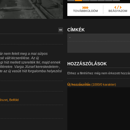
TOVÁBBKÜLDÖM
BEÁGYAZOM
CÍMKÉK
-
már nem felelt meg a mai súlyos
é vált kicserélése. Az új
gi híd mellett szerelték fel, majd ennek
HOZZÁSZÓLÁSOK
 pillérekre. Varga József kereskedelem-,
te az új vasúti híd forgalomba helyezési
Ehhez a filmhírhez még nem érkezett hozzá
Új hozzászólás
(1000/0 karakter)
tészet
,
Belföld