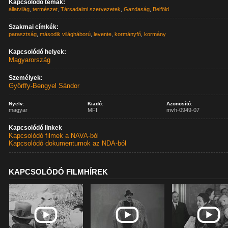
Kapcsolódó témák:
állatvilág
,
természet
,
Társadalmi szervezetek
,
Gazdaság
,
Belföld
Szakmai címkék:
parasztság
,
második világháború
,
levente
,
kormányfő
,
kormány
Kapcsolódó helyek:
Magyarország
Személyek:
Györffy-Bengyel Sándor
Nyelv:
Kiadó:
Azonosító:
magyar
MFI
mvh-0949-07
Kapcsolódó linkek
Kapcsolódó filmek a NAVA-ból
Kapcsolódó dokumentumok az NDA-ból
KAPCSOLÓDÓ FILMHÍREK