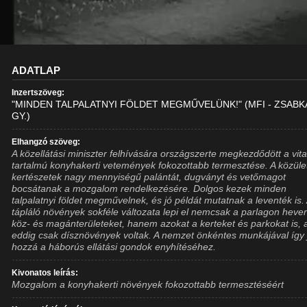
ADATLAP
Inzertszöveg:
"MINDEN TALPALATNYI FÖLDET MEGMŰVELÜNK!" (MFI - ZSABK
GY.)
Elhangzó szöveg:
A közellátási miniszter felhívására országszerte megkezdődött a vit
tartalmú konyhakerti vetemények fokozottabb termesztése. A közület
kertészetek nagy mennyiségű palántát, dugványt és vetőmagot
bocsátanak a mozgalom rendelkezésére. Dolgos kezek minden
talpalatnyi földet megművelnek, és jó példát mutatnak a leventék is.
tápláló növények sokféle változata lepi el nemcsak a parlagon heve
köz- és magánterületeket, hanem azokat a kerteket és parkokat is, 
eddig csak dísznövények voltak. A nemzet önkéntes munkájával így 
hozzá a háborús ellátási gondok enyhítéséhez.
Kivonatos leírás:
Mozgalom a konyhakerti növények fokozottabb termesztéséért