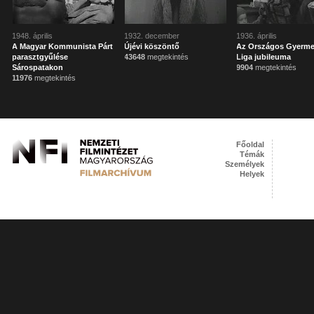
1948. április
1932. december
1936. április
A Magyar Kommunista Párt
Újévi köszöntő
Az Országos Gyerm
parasztgyűlése
43648
megtekintés
Liga jubileuma
Sárospatakon
9904
megtekintés
11976
megtekintés
Főoldal
Témák
Személyek
Helyek