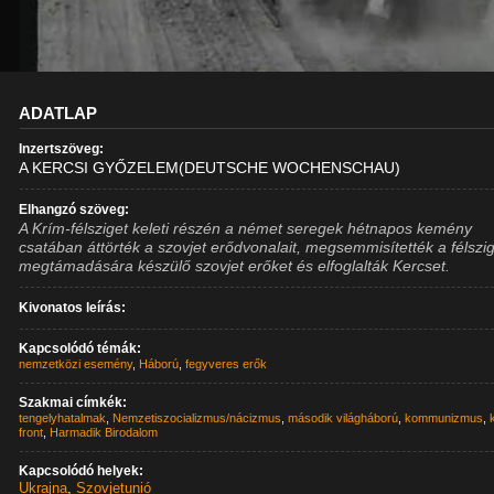
ADATLAP
Inzertszöveg:
A KERCSI GYŐZELEM(DEUTSCHE WOCHENSCHAU)
Elhangzó szöveg:
A Krím-félsziget keleti részén a német seregek hétnapos kemény
csatában áttörték a szovjet erődvonalait, megsemmisítették a félszi
megtámadására készülő szovjet erőket és elfoglalták Kercset.
Kivonatos leírás:
Kapcsolódó témák:
nemzetközi esemény
,
Háború
,
fegyveres erők
Szakmai címkék:
tengelyhatalmak
,
Nemzetiszocializmus/nácizmus
,
második világháború
,
kommunizmus
,
front
,
Harmadik Birodalom
Kapcsolódó helyek:
Ukrajna
,
Szovjetunió