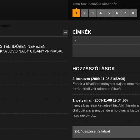
Több filmhír ebből a híradóból:
1
2
3
4
5
6
7
8
ásokból
CÍMKÉK
-
S TÉLI IDŐBEN NEHEZEN
" A JÖVŐ NAGY CIGÁNYPRÍMÁSAI.
HOZZÁSZÓLÁSOK
2. kurutzm (2009-11-08 21:52:09)
Ennek a híradóeseménynek sajnos nem marad
forrásokból volt rekonstruálható.
1. petyaman (2009-11-08 19:34:56)
hiányzik az első két jelzett hír. A filmhírad
Gál Julika is aranyos, de a hófúvás is bizt
fázó rajkókról...
2-1
/ összesen 2 találat