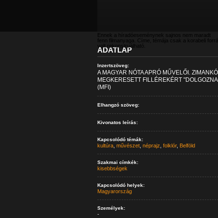
Ennek a híradóeseménynek sajnos nem maradt
fenn filmanyaga. Címe, témája csak a korabeli forr
volt rekonstruálható.
ADATLAP
Inzertszöveg:
A MAGYAR NÓTA APRÓ MŰVELŐI. ZIMANKÓ
MEGKERESETT FILLÉREKÉRT "DOLGOZNAK
(MFI)
Elhangzó szöveg:
Kivonatos leírás:
Kapcsolódó témák:
kultúra
,
művészet
,
néprajz
,
folklór
,
Belföld
Szakmai címkék:
kisebbségek
Kapcsolódó helyek:
Magyarország
Személyek:
-