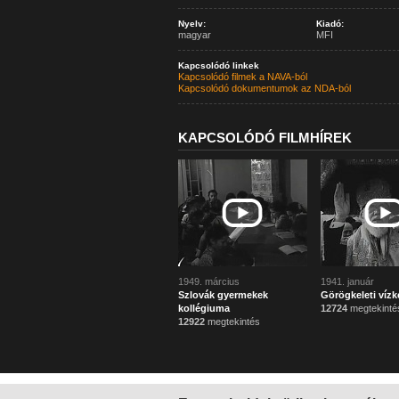
Nyelv:
Kiadó:
magyar
MFI
Kapcsolódó linkek
Kapcsolódó filmek a NAVA-ból
Kapcsolódó dokumentumok az NDA-ból
KAPCSOLÓDÓ FILMHÍREK
1949. március
1941. január
Szlovák gyermekek
Görögkeleti vízk
kollégiuma
12724
megtekinté
12922
megtekintés