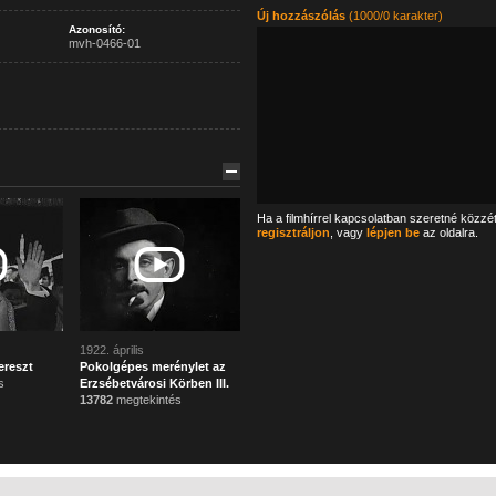
Új hozzászólás
(1000/0 karakter)
Azonosító:
mvh-0466-01
Ha a filmhírrel kapcsolatban szeretné közzé
regisztráljon
, vagy
lépjen be
az oldalra.
1922. április
ereszt
Pokolgépes merénylet az
s
Erzsébetvárosi Körben III.
13782
megtekintés