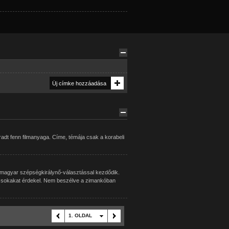
t fenn filmanyaga. Címe, témája csak a korabeli
ó a magyar szépségkirálynő-választással kezdődik.
os sokakat érdekel. Nem beszélve a zimankóban
1. OLDAL