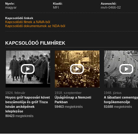
Nyelv:
Kiadó:
Azonosító:
magyar
MFI
mvh-0466-02
Kapcsolódó linkek
Kapcsolódó filmek a NAVA-ból
Kapcsolódó dokumentumok az NDA-ból
KAPCSOLÓDÓ FILMHÍREK
1924. február
1918. szeptember
1948. június
Hoyos gróf kaposvári követ
Újságírónap a Nemzeti
A lábatlani cementgy
beszámolója és gróf Tisza
Parkban
forgókemencéje
István arcképének
59463
megtekintés
81688
megtekintés
leleplezése
80423
megtekintés