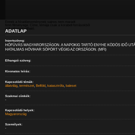
Ennek a híradóeseménynek sajnos nem maradt
fenn filmanyaga. Címe, témája csak a korabeli forrásokból
volt rekonstruálható.
ADATLAP
Inzertszöveg:
HÓFÚVÁS MAGYARORSZÁGON. A NAPOKIG TARTÓ ENYHE KÖDÖS IDŐ UT
HATALMAS HÓVIHAR SÖPÖRT VÉGIG AZ ORSZÁGON. (MFI)
Elhangzó szöveg:
Kivonatos leírás:
Kapcsolódó témák:
állatvilág
,
természet
,
Belföld
,
katasztrófa
,
baleset
Szakmai címkék:
-
Kapcsolódó helyek:
Magyarország
Személyek:
-