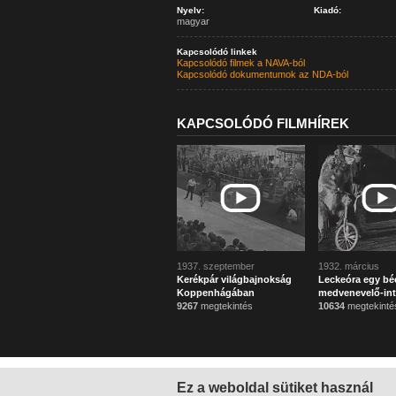
Nyelv:
Kiadó:
magyar
Kapcsolódó linkek
Kapcsolódó filmek a NAVA-ból
Kapcsolódó dokumentumok az NDA-ból
KAPCSOLÓDÓ FILMHÍREK
1937. szeptember
1932. március
Kerékpár világbajnokság
Leckeóra egy bé
Koppenhágában
medvenevelő-in
9267
megtekintés
10634
megtekinté
Ez a weboldal sütiket használ