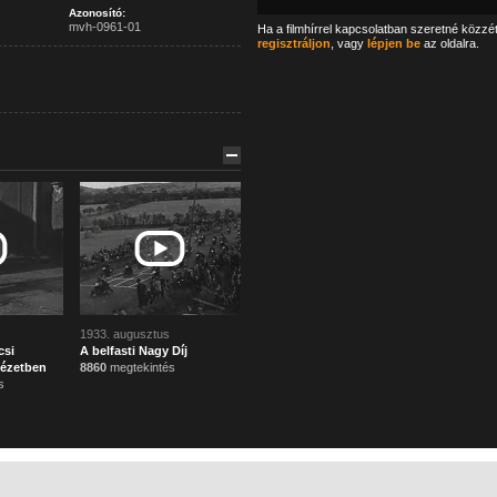
Azonosító:
mvh-0961-01
Ha a filmhírrel kapcsolatban szeretné közzé
regisztráljon
, vagy
lépjen be
az oldalra.
1933. augusztus
csi
A belfasti Nagy Díj
tézetben
8860
megtekintés
s
Főoldal
Mi ez?