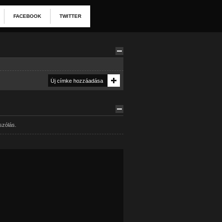
FACEBOOK
TWITTER
szólás.