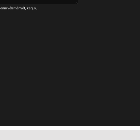
tenni véleményét, kérjük,
Linkek
Impresszum