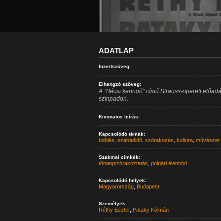
ADATLAP
Inzertszöveg:
Elhangzó szöveg:
A "Bécsi keringő" című Strauss-operett előadá
színpadon.
Kivonatos leírás:
Kapcsolódó témák:
üdülés
,
szabadidő
,
szórakozás
,
kultúra
,
művészet
Szakmai címkék:
tömegszórakoztatás
,
polgári életmód
Kapcsolódó helyek:
Magyarország
,
Budapest
Személyek:
Réthy Eszter
,
Pataky Kálmán