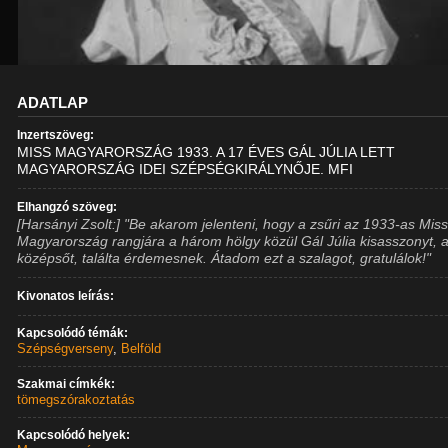
ADATLAP
Inzertszöveg:
MISS MAGYARORSZÁG 1933. A 17 ÉVES GÁL JÚLIA LETT
MAGYARORSZÁG IDEI SZÉPSÉGKIRÁLYNŐJE. MFI
Elhangzó szöveg:
[Harsányi Zsolt:] "Be akarom jelenteni, hogy a zsűri az 1933-as Mis
Magyarország rangjára a három hölgy közül Gál Júlia kisasszonyt, 
középsőt, találta érdemesnek. Átadom ezt a szalagot, gratulálok!"
Kivonatos leírás:
Kapcsolódó témák:
Szépségverseny
,
Belföld
Szakmai címkék:
tömegszórakoztatás
Kapcsolódó helyek: