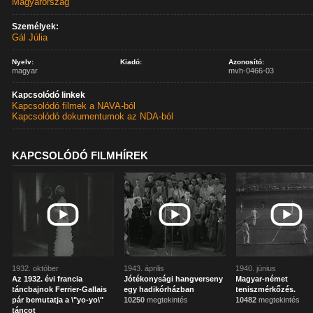
Magyarország
Személyek:
Gál Júlia
Nyelv:
Kiadó:
Azonosító:
magyar
mvh-0466-03
Kapcsolódó linkek
Kapcsolódó filmek a NAVA-ból
Kapcsolódó dokumentumok az NDA-ból
KAPCSOLÓDÓ FILMHÍREK
1932. október
1943. április
1940. június
Az 1932. évi francia
Jótékonysági hangverseny
Magyar-német
táncbajnok Ferrier-Gallais
egy hadikórházban
teniszmérkőzés.
pár bemutatja a \"yo-yo\"
10250
megtekintés
10482
megtekintés
táncot