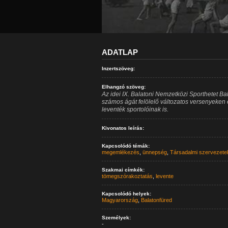
ADATLAP
Inzertszöveg:
Elhangzó szöveg:
Az idei IX. Balatoni Nemzetközi Sporthetet Ba
számos ágát felölelő változatos versenyeken 
leventék sportolóinak is.
Kivonatos leírás:
Kapcsolódó témák:
megemlékezés
,
ünnepség
,
Társadalmi szervezete
Szakmai címkék:
tömegszórakoztatás
,
levente
Kapcsolódó helyek:
Magyarország
,
Balatonfüred
Személyek:
-