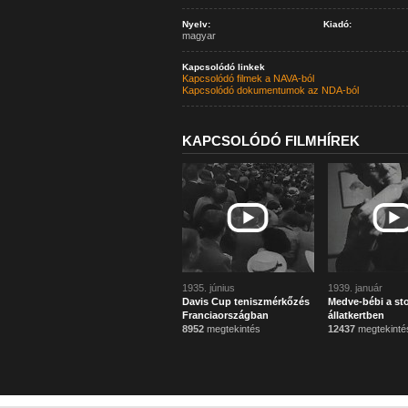
Nyelv:
Kiadó:
magyar
Kapcsolódó linkek
Kapcsolódó filmek a NAVA-ból
Kapcsolódó dokumentumok az NDA-ból
KAPCSOLÓDÓ FILMHÍREK
1935. június
1939. január
Davis Cup teniszmérkőzés
Medve-bébi a st
Franciaországban
állatkertben
8952
megtekintés
12437
megtekinté