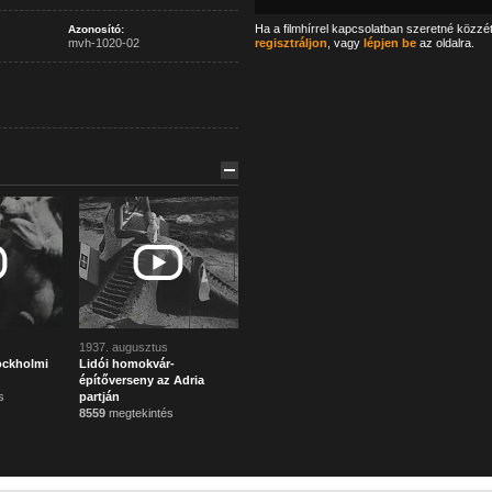
Ha a filmhírrel kapcsolatban szeretné közzé
Azonosító:
mvh-1020-02
regisztráljon
, vagy
lépjen be
az oldalra.
1937. augusztus
ockholmi
Lidói homokvár-
építőverseny az Adria
s
partján
8559
megtekintés