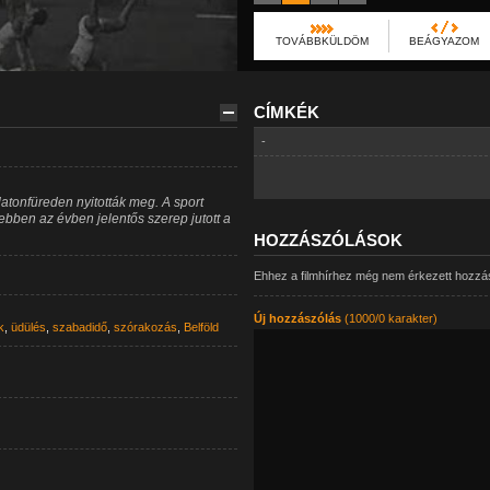
TOVÁBBKÜLDÖM
BEÁGYAZOM
CÍMKÉK
-
latonfüreden nyitották meg. A sport
ebben az évben jelentős szerep jutott a
HOZZÁSZÓLÁSOK
Ehhez a filmhírhez még nem érkezett hozzá
Új hozzászólás
(1000/0 karakter)
k
,
üdülés
,
szabadidő
,
szórakozás
,
Belföld