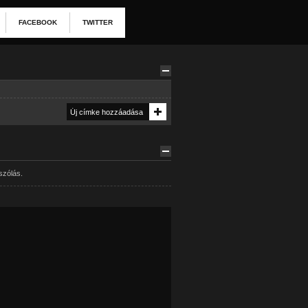
FACEBOOK
TWITTER
szólás.