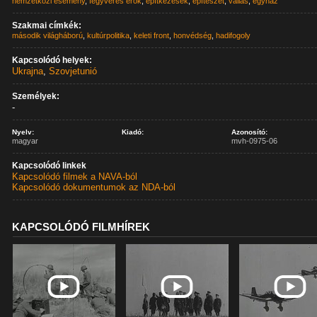
nemzetközi esemény
,
fegyveres erők
,
építkezések
,
építészet
,
vallás
,
egyház
Szakmai címkék:
második világháború
,
kultúrpolitika
,
keleti front
,
honvédség
,
hadifogoly
Kapcsolódó helyek:
Ukrajna
,
Szovjetunió
Személyek:
-
Nyelv:
Kiadó:
Azonosító:
magyar
mvh-0975-06
Kapcsolódó linkek
Kapcsolódó filmek a NAVA-ból
Kapcsolódó dokumentumok az NDA-ból
KAPCSOLÓDÓ FILMHÍREK