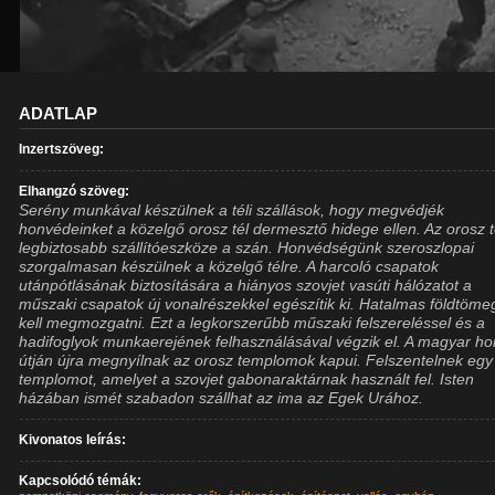
ADATLAP
Inzertszöveg:
Elhangzó szöveg:
Serény munkával készülnek a téli szállások, hogy megvédjék
honvédeinket a közelgő orosz tél dermesztő hidege ellen. Az orosz t
legbiztosabb szállítóeszköze a szán. Honvédségünk szeroszlopai
szorgalmasan készülnek a közelgő télre. A harcoló csapatok
utánpótlásának biztosítására a hiányos szovjet vasúti hálózatot a
műszaki csapatok új vonalrészekkel egészítik ki. Hatalmas földtöme
kell megmozgatni. Ezt a legkorszerűbb műszaki felszereléssel és a
hadifoglyok munkaerejének felhasználásával végzik el. A magyar h
útján újra megnyílnak az orosz templomok kapui. Felszentelnek egy
templomot, amelyet a szovjet gabonaraktárnak használt fel. Isten
házában ismét szabadon szállhat az ima az Egek Urához.
Kivonatos leírás:
Kapcsolódó témák: