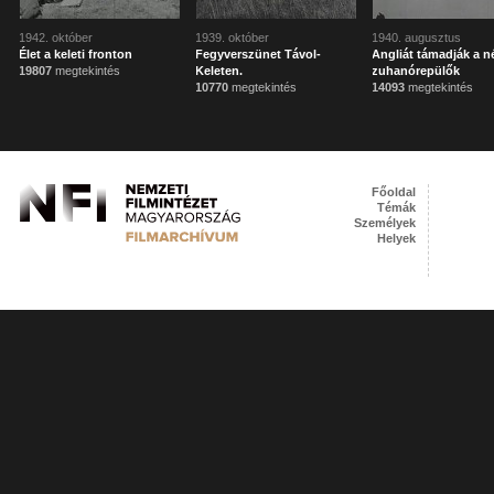
1942. október
1939. október
1940. augusztus
Élet a keleti fronton
Fegyverszünet Távol-
Angliát támadják a 
19807
megtekintés
Keleten.
zuhanórepülők
10770
megtekintés
14093
megtekintés
Főoldal
Témák
Személyek
Helyek