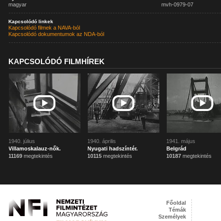
magyar
mvh-0979-07
Kapcsolódó linkek
Kapcsolódó filmek a NAVA-ból
Kapcsolódó dokumentumok az NDA-ból
KAPCSOLÓDÓ FILMHÍREK
1940. július
1940. április
1941. május
Villamoskalauz-nők.
Nyugati hadszíntér.
Belgrád
11169
megtekintés
10115
megtekintés
10187
megtekintés
Főoldal
Témák
Személyek