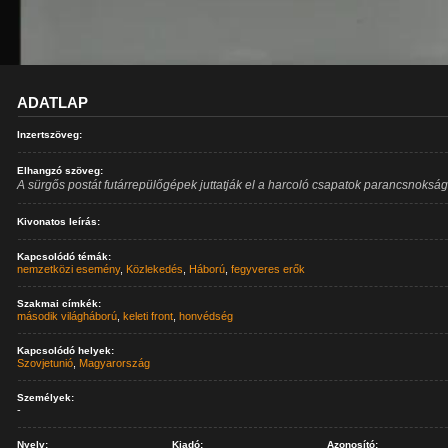
ADATLAP
Inzertszöveg:
Elhangzó szöveg:
A sürgős postát futárrepülőgépek juttatják el a harcoló csapatok parancsnoksá
Kivonatos leírás:
Kapcsolódó témák:
nemzetközi esemény
,
Közlekedés
,
Háború
,
fegyveres erők
Szakmai címkék:
második világháború
,
keleti front
,
honvédség
Kapcsolódó helyek:
Szovjetunió
,
Magyarország
Személyek:
-
Nyelv:
Kiadó:
Azonosító: