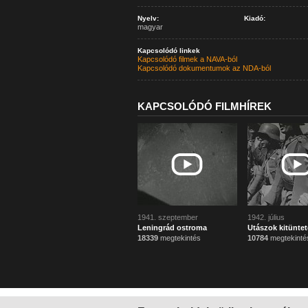
Nyelv:
Kiadó:
magyar
Kapcsolódó linkek
Kapcsolódó filmek a NAVA-ból
Kapcsolódó dokumentumok az NDA-ból
KAPCSOLÓDÓ FILMHÍREK
1941. szeptember
1942. július
Leningrád ostroma
Utászok kitüntet
18339
megtekintés
10784
megtekinté