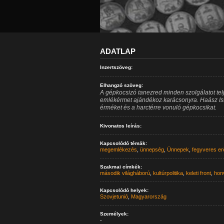
ADATLAP
Inzertszöveg:
Elhangzó szöveg:
A gépkocsizó tanezred minden szolgálatot telj
emlékérmet ajándékoz karácsonyra. Haász Ist
érméket és a harctérre vonuló gépkocsikat.
Kivonatos leírás:
Kapcsolódó témák:
megemlékezés
,
ünnepség
,
Ünnepek
,
fegyveres er
Szakmai címkék:
második világháború
,
kultúrpolitika
,
keleti front
,
hon
Kapcsolódó helyek:
Szovjetunió
,
Magyarország
Személyek:
-