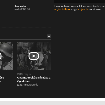
Ha a filmhírrel kapcsolatban szeretné közzé
Azonosító:
mvh-0983-06
regisztráljon
, vagy
lépjen be
az oldalra.
1943. május
ése
A haditudósítók kiállítása a
s
Vigadóban
11397
megtekintés