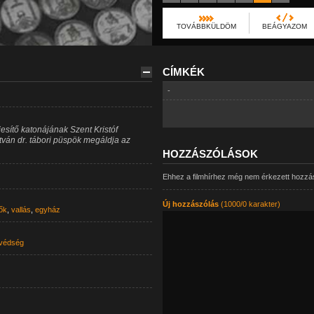
TOVÁBBKÜLDÖM
BEÁGYAZOM
CÍMKÉK
-
esítő katonájának Szent Kristóf
ván dr. tábori püspök megáldja az
HOZZÁSZÓLÁSOK
Ehhez a filmhírhez még nem érkezett hozzá
Új hozzászólás
(1000/0 karakter)
ők
,
vallás
,
egyház
védség