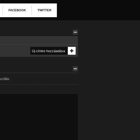
FACEBOOK
TWITTER
szólás.