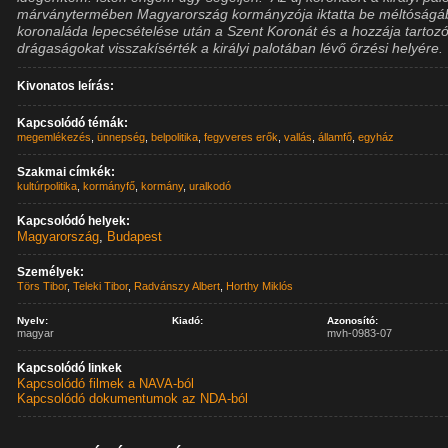
márványtermében Magyarország kormányzója iktatta be méltóságá
koronaláda lepecsételése után a Szent Koronát és a hozzája tartoz
drágaságokat visszakísérték a királyi palotában lévő őrzési helyére.
Kivonatos leírás:
Kapcsolódó témák:
megemlékezés
,
ünnepség
,
belpolitika
,
fegyveres erők
,
vallás
,
államfő
,
egyház
Szakmai címkék:
kultúrpolitika
,
kormányfő
,
kormány
,
uralkodó
Kapcsolódó helyek:
Magyarország
,
Budapest
Személyek:
Törs Tibor
,
Teleki Tibor
,
Radvánszy Albert
,
Horthy Miklós
Nyelv:
Kiadó:
Azonosító:
magyar
mvh-0983-07
Kapcsolódó linkek
Kapcsolódó filmek a NAVA-ból
Kapcsolódó dokumentumok az NDA-ból