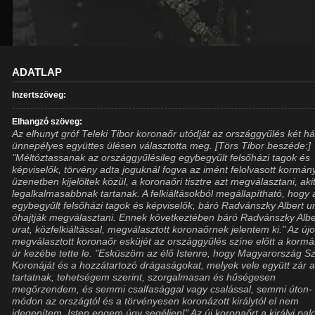
ADATLAP
Inzertszöveg:
Elhangzó szöveg:
Az elhunyt gróf Teleki Tibor koronaőr utódját az országgyűlés két h
ünnepélyes együttes ülésen választotta meg. [Törs Tibor beszéde:]
"Méltóztassanak az országgyűlésileg egybegyűlt felsőházi tagok és
képviselők, törvény adta joguknál fogva az imént felolvasott kormán
üzenetben kijelöltek közül, a koronaőri tisztre azt megválasztani, aki
legalkalmasabbnak tartanak. A felkiáltásokból megállapítható, hogy 
egybegyűlt felsőházi tagok és képviselők, báró Radvánszky Albert u
óhajtják megválasztani. Ennek következtében báró Radvánszky Albe
urat, közfelkiáltással, megválasztott koronaőrnek jelentem ki." Az ú
megválasztott koronaőr esküjét az országgyűlés színe előtt a korm
úr kezébe tette le. "Esküszöm az élő Istenre, hogy Magyarország S
Koronáját és a hozzátartozó drágaságokat, melyek vele együtt zár a
tartatnak, tehetségem szerint, szorgalmasan és hűségesen
megőrzendem, és semmi csalfasággal vagy csalással, semmi úton-
módon az országtól és a törvényesen koronázott királytól el nem
idegenítem. Isten engem úgy segéljen!" Az új koronaőrt a királyi pal