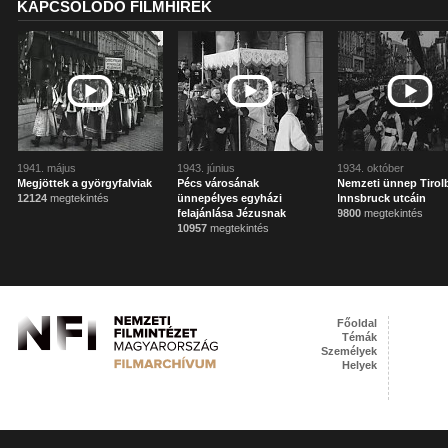
KAPCSOLÓDÓ FILMHÍREK
1941. május
1943. június
1934. október
Megjöttek a györgyfalviak
Pécs városának
Nemzeti ünnep Tirol
12124
megtekintés
ünnepélyes egyházi
Innsbruck utcáin
felajánlása Jézusnak
9800
megtekintés
10957
megtekintés
Főoldal
Témák
Személyek
Helyek