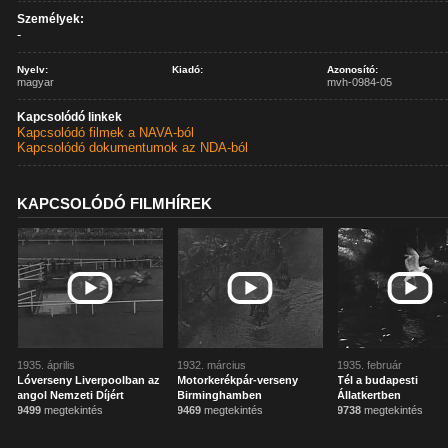
Személyek:
-
Nyelv:
Kiadó:
Azonosító:
magyar
mvh-0984-05
Kapcsolódó linkek
Kapcsolódó filmek a NAVA-ból
Kapcsolódó dokumentumok az NDA-ból
KAPCSOLÓDÓ FILMHÍREK
1935. április
1932. március
1935. február
Lóverseny Liverpoolban az
Motorkerékpár-verseny
Tél a budapesti
angol Nemzeti Díjért
Birminghamben
Állatkertben
9499
megtekintés
9469
megtekintés
9738
megtekintés