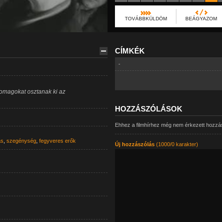
TOVÁBBKÜLDÖM
BEÁGYAZOM
CÍMKÉK
-
omagokat osztanak ki az
HOZZÁSZÓLÁSOK
Ehhez a filmhírhez még nem érkezett hozzá
ás
,
szegénység
,
fegyveres erők
Új hozzászólás
(1000/0 karakter)