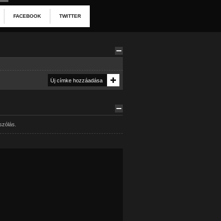
FACEBOOK
TWITTER
szólás.