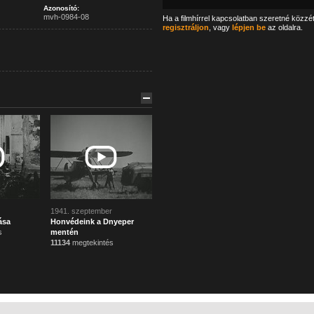
Azonosító:
mvh-0984-08
Ha a filmhírrel kapcsolatban szeretné közzé
regisztráljon
, vagy
lépjen be
az oldalra.
1941. szeptember
ása
Honvédeink a Dnyeper
s
mentén
11134
megtekintés