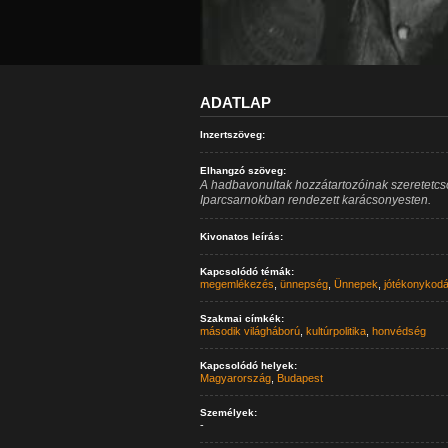
ADATLAP
Inzertszöveg:
Elhangzó szöveg:
A hadbavonultak hozzátartozóinak szeretetcs
Iparcsarnokban rendezett karácsonyesten.
Kivonatos leírás:
Kapcsolódó témák:
megemlékezés
,
ünnepség
,
Ünnepek
,
jótékonykod
Szakmai címkék:
második világháború
,
kultúrpolitika
,
honvédség
Kapcsolódó helyek:
Magyarország
,
Budapest
Személyek:
-