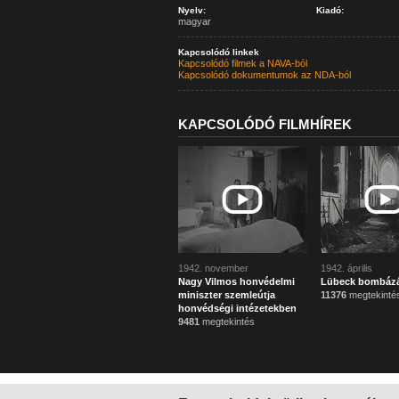
Nyelv:
Kiadó:
magyar
Kapcsolódó linkek
Kapcsolódó filmek a NAVA-ból
Kapcsolódó dokumentumok az NDA-ból
KAPCSOLÓDÓ FILMHÍREK
1942. november
1942. április
Nagy Vilmos honvédelmi
Lübeck bombáz
miniszter szemleútja
11376
megtekinté
honvédségi intézetekben
9481
megtekintés