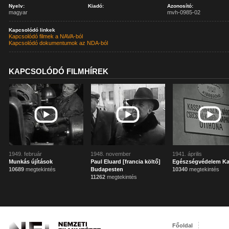
Nyelv:
Kiadó:
Azonosító:
magyar
mvh-0985-02
Kapcsolódó linkek
Kapcsolódó filmek a NAVA-ból
Kapcsolódó dokumentumok az NDA-ból
KAPCSOLÓDÓ FILMHÍREK
1949. február
1948. november
1941. április
Munkás újítások
Paul Eluard [francia költő]
Egészségvédelem K
10689
megtekintés
Budapesten
10340
megtekintés
11262
megtekintés
Főoldal