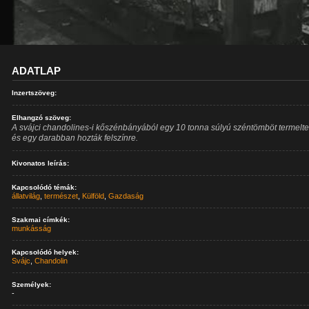
ADATLAP
Inzertszöveg:
Elhangzó szöveg:
A svájci chandolines-i kőszénbányából egy 10 tonna súlyú széntömböt termeltek
és egy darabban hozták felszínre.
Kivonatos leírás:
Kapcsolódó témák:
állatvilág
,
természet
,
Külföld
,
Gazdaság
Szakmai címkék:
munkásság
Kapcsolódó helyek:
Svájc
,
Chandolin
Személyek:
-