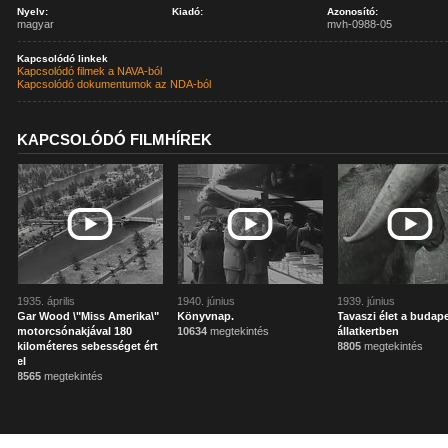
Nyelv:
Kiadó:
Azonosító:
magyar
mvh-0988-05
Kapcsolódó linkek
Kapcsolódó filmek a NAVA-ból
Kapcsolódó dokumentumok az NDA-ból
KAPCSOLÓDÓ FILMHÍREK
1935. április
1940. június
1939. június
Gar Wood \"Miss Amerika\"
Könyvnap.
Tavaszi élet a budape
motorcsónakjával 180
10634
megtekintés
állatkertben
kilométeres sebességet ért
8805
megtekintés
el
8565
megtekintés