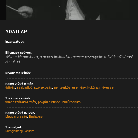
ADATLAP
Inzertszöveg:
Elhangzó szöveg:
Willem Mengelberg, a neves holland karmester vezényelte a Székesfővárosi
Zenekart.
Kivonatos leírás:
Kapcsolódó témák:
üdülés
,
szabadidő
,
szórakozás
,
nemzetközi esemény
,
kultúra
,
művészet
Szakmai címkék:
tömegszórakoztatás
,
polgári életmód
,
kultúrpolitika
Kapcsolódó helyek:
Magyarország
,
Budapest
Személyek:
Mengelberg, Willem