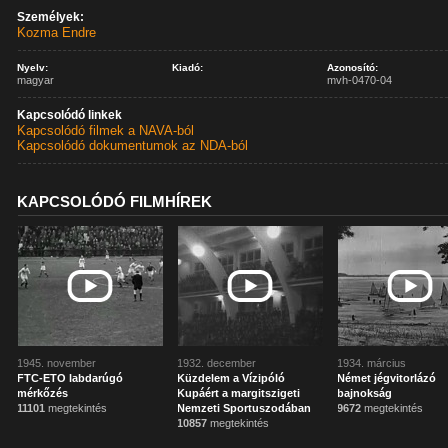
Személyek:
Kozma Endre
Nyelv:
Kiadó:
Azonosító:
magyar
mvh-0470-04
Kapcsolódó linkek
Kapcsolódó filmek a NAVA-ból
Kapcsolódó dokumentumok az NDA-ból
KAPCSOLÓDÓ FILMHÍREK
1945. november
1932. december
1934. március
FTC-ETO labdarúgó
Küzdelem a Vízipóló
Német jégvitorlázó
mérkőzés
Kupáért a margitszigeti
bajnokság
11101
megtekintés
Nemzeti Sportuszodában
9672
megtekintés
10857
megtekintés