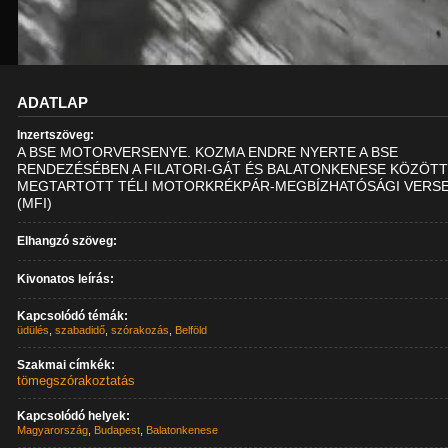
ADATLAP
Inzertszöveg:
A BSE MOTORVERSENYE. KOZMA ENDRE NYERTE A BSE
RENDEZÉSÉBEN A FILATORI-GÁT ÉS BALATONKENESE KÖZÖT
MEGTARTOTT TÉLI MOTORKRÉKPÁR-MEGBÍZHATÓSÁGI VERSE
(MFI)
Elhangzó szöveg:
Kivonatos leírás:
Kapcsolódó témák:
üdülés
,
szabadidő
,
szórakozás
,
Belföld
Szakmai címkék:
tömegszórakoztatás
Kapcsolódó helyek:
Magyarország
,
Budapest
,
Balatonkenese