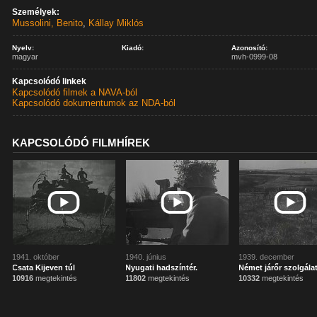
Személyek:
Mussolini, Benito
,
Kállay Miklós
Nyelv:
Kiadó:
Azonosító:
magyar
mvh-0999-08
Kapcsolódó linkek
Kapcsolódó filmek a NAVA-ból
Kapcsolódó dokumentumok az NDA-ból
KAPCSOLÓDÓ FILMHÍREK
1941. október
1940. június
1939. december
Csata Kijeven túl
Nyugati hadszíntér.
Német járőr szolgálat
10916
megtekintés
11802
megtekintés
10332
megtekintés