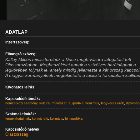
ADATLAP
Inzertszöveg:
Elhangzó szöveg:
Kállay Miklós miniszterelnök a Duce meghívására látogatást tett
Olaszországban. Megbeszélései annak a szívélyes barátságnak a
légkörében folynak le, amely mindig jellemezte a két ország kapcsola
A magyar kormányelnök megtekintette a fasiszta forradalom kiállítás
Kivonatos leírás:
Kapcsolódó témák:
nemzetközi esemény
,
kultúra
,
művészet
,
Külpolitika
,
fasizmus
,
fegyveres erők
,
diplomác
Szakmai címkék:
tengelyhatalmak
,
kormányfő
,
kormány
,
hintapolitika
Kapcsolódó helyek:
Olaszország