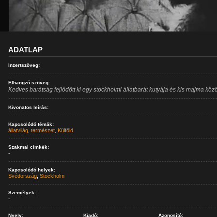
ADATLAP
Inzertszöveg:
Elhangzó szöveg:
Kedves barátság fejlődött ki egy stockholmi állatbarát kutyája és kis majma közö
Kivonatos leírás:
Kapcsolódó témák:
állatvilág
,
természet
,
Külföld
Szakmai címkék:
-
Kapcsolódó helyek:
Svédország
,
Stockholm
Személyek:
-
Nyelv:
Kiadó:
Azonosító: