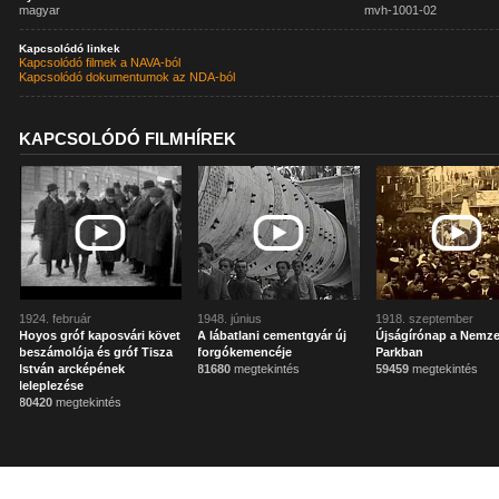
magyar
mvh-1001-02
Kapcsolódó linkek
Kapcsolódó filmek a NAVA-ból
Kapcsolódó dokumentumok az NDA-ból
KAPCSOLÓDÓ FILMHÍREK
1924. február
1948. június
1918. szeptember
Hoyos gróf kaposvári követ
A lábatlani cementgyár új
Újságírónap a Nemze
beszámolója és gróf Tisza
forgókemencéje
Parkban
István arcképének
81680
megtekintés
59459
megtekintés
leleplezése
80420
megtekintés