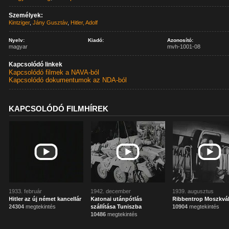
Személyek:
Kintziger
,
Jány Gusztáv
,
Hitler, Adolf
Nyelv:
Kiadó:
Azonosító:
magyar
mvh-1001-08
Kapcsolódó linkek
Kapcsolódó filmek a NAVA-ból
Kapcsolódó dokumentumok az NDA-ból
KAPCSOLÓDÓ FILMHÍREK
1933. február
1942. december
1939. augusztus
Hitler az új német kancellár
Katonai utánpótlás
Ribbentrop Moszkvá
24304
megtekintés
szállítása Tuniszba
10904
megtekintés
10486
megtekintés