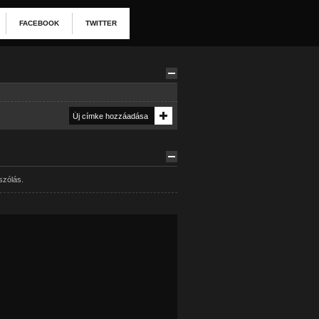
FACEBOOK
TWITTER
szólás.