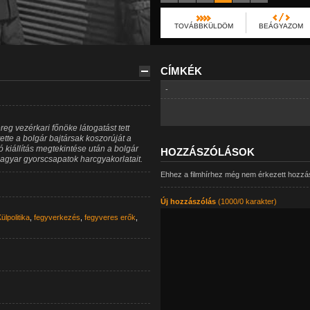
TOVÁBBKÜLDÖM
BEÁGYAZOM
CÍMKÉK
-
eg vezérkari főnöke látogatást tett
e a bolgár bajtársak koszorúját a
kiállítás megtekintése után a bolgár
HOZZÁSZÓLÁSOK
magyar gyorscsapatok harcgyakorlatait.
Ehhez a filmhírhez még nem érkezett hozzá
Új hozzászólás
(1000/0 karakter)
ülpolitika
,
fegyverkezés
,
fegyveres erők
,