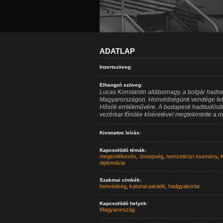
ADATLAP
Inzertszöveg:
Elhangzó szöveg:
Lucas Konstantin altábornagy, a bolgár hadser
Magyarországon. Honvédségünk vendége letett
Hősök emlékművére. A budapesti haditudósító 
vezérkar főnöke kíséretével megtekintette a 
Kivonatos leírás:
Kapcsolódó témák:
megemlékezés
,
ünnepség
,
nemzetközi esemény
,
K
diplomácia
Szakmai címkék:
honvédség
,
katonai parádé
,
hadgyakorlat
Kapcsolódó helyek:
Magyarország