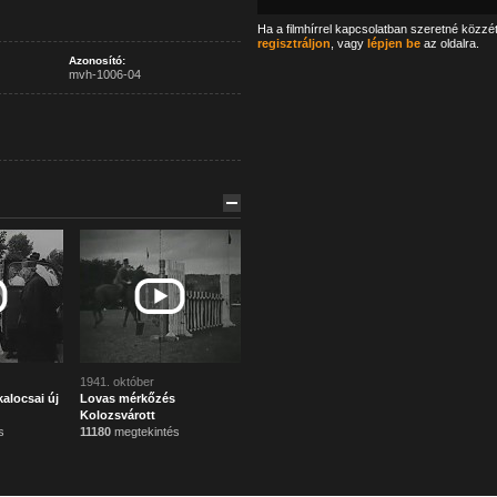
Ha a filmhírrel kapcsolatban szeretné közzé
regisztráljon
, vagy
lépjen be
az oldalra.
Azonosító:
mvh-1006-04
1941. október
kalocsai új
Lovas mérkőzés
Kolozsvárott
s
11180
megtekintés