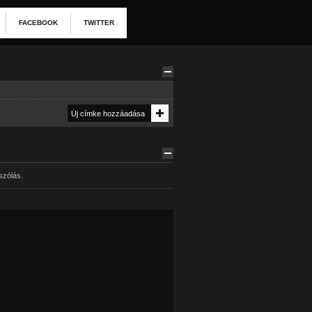
FACEBOOK
TWITTER
szólás.