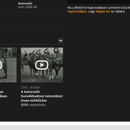
Azonosító:
mvh-1006-06
Ha a filmhírrel kapcsolatban szeretné közzé
regisztráljon
, vagy
lépjen be
az oldalra.
1942. október
 az
A kolozsvári
ában.
honvédhadtest nemzetközi
lovas-mérkőzése
9208
megtekintés