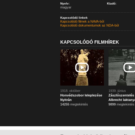
Nyelv:
Kiadó:
magyar
Kapcsolódó linkek
Kapcsolódó filmek a NAVA-ból
Kapcsolódó dokumentumok az NDA-ból
KAPCSOLÓDÓ FILMHÍREK
1918. október
1939. június
Honvédszobor leleplezése
Zászlószentelés
Nyitrán
Albrecht laktany
14255
megtekintés
9899
megtekintés