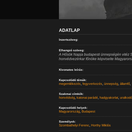
ADATLAP
Inzertszöveg:
Elhangzó szöveg:
A Hősök Napja budapesti ünnepségén vitéz S
honvédvezérkar főnöke képviselte Magyarors
Kivonatos leírás:
Kapcsolódó témák:
megemlékezés
,
fegyverkezés
,
ünnepség
,
államfő
,
Szakmai címkék:
honvédség
,
katonai parádé
,
hadgyakorlat
,
uralkod
Kapcsolódó helyek:
Magyarország
,
Budapest
Személyek:
Szombathelyi Ferenc
,
Horthy Miklós