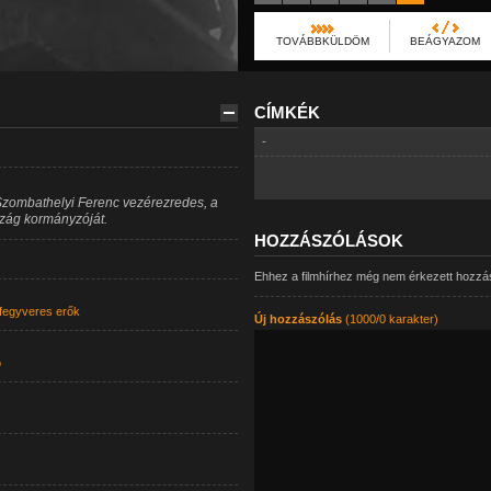
TOVÁBBKÜLDÖM
BEÁGYAZOM
CÍMKÉK
-
zombathelyi Ferenc vezérezredes, a
zág kormányzóját.
HOZZÁSZÓLÁSOK
Ehhez a filmhírhez még nem érkezett hozzá
fegyveres erők
Új hozzászólás
(1000/0 karakter)
ó