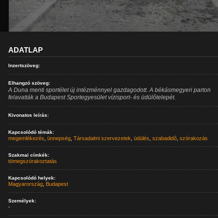
ADATLAP
Inzertszöveg:
Elhangzó szöveg:
A Duna menti sportélet új intézménnyel gazdagodott. A békásmegyeri parton
felavatták a Budapest Sportegyesület vízisport- és üdülőtelepét.
Kivonatos leírás:
Kapcsolódó témák:
megemlékezés
,
ünnepség
,
Társadalmi szervezetek
,
üdülés
,
szabadidő
,
szórakozás
Szakmai címkék:
tömegszórakoztatás
Kapcsolódó helyek:
Magyarország
,
Budapest
Személyek:
-