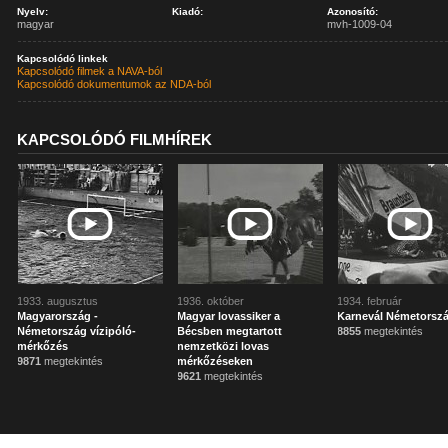
Nyelv:
Kiadó:
Azonosító:
magyar
mvh-1009-04
Kapcsolódó linkek
Kapcsolódó filmek a NAVA-ból
Kapcsolódó dokumentumok az NDA-ból
KAPCSOLÓDÓ FILMHÍREK
1933. augusztus
1936. október
1934. február
Magyarország -
Magyar lovassiker a
Karnevál Németorsz
Németország vízipóló-
Bécsben megtartott
8855
megtekintés
mérkőzés
nemzetközi lovas
9871
megtekintés
mérkőzéseken
9621
megtekintés