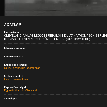
ADATLAP
Inzertszöveg:
CLEVELAND. A VILÁG LEGJOBB REPÜLŐI INDULTAK A THOMPSON-SERLE
MEGTARTOTT NEMZETKÖZI KÜZDELEMBEN. (UFATONWOCHE)
Elhangzó szöveg:
Kivonatos leírás:
Kapcsolódó témák:
üdülés
,
szabadidő
,
szórakozás
Szakmai címkék:
tömegszórakoztatás
Kapcsolódó helyek:
Egyesült Államok
,
Cleveland
Személyek:
-