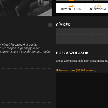
TOVÁBBKÜLDÖM
BEÁGYAZOM
CÍMKÉK
-
 vágyó kisgazdákkal együtt,
ucs községbe. A gazdagyűlésen
egszemlélték a községben elért kiváló
HOZZÁSZÓLÁSOK
Ehhez a filmhírhez még nem érkezett hozzá
Új hozzászólás
(1000/0 karakter)