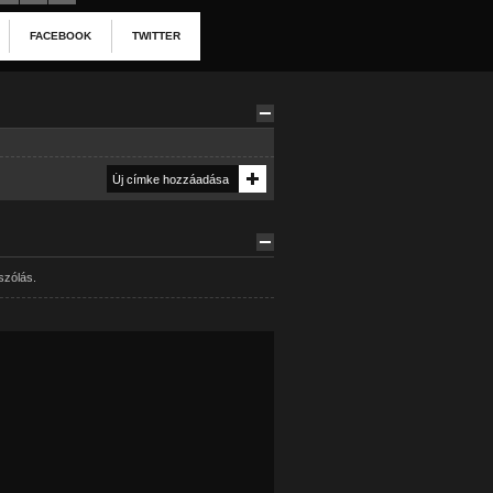
FACEBOOK
TWITTER
szólás.