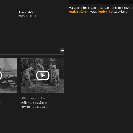
Ha a filmhírrel kapcsolatban szeretné közzé
regisztráljon
, vagy
lépjen be
az oldalra.
Azonosító:
mvh-1011-03
1940. augusztus
s
Női munkatábor.
12118
megtekintés