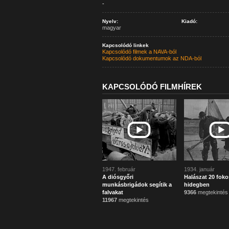
-
Nyelv:
Kiadó:
magyar
Kapcsolódó linkek
Kapcsolódó filmek a NAVA-ból
Kapcsolódó dokumentumok az NDA-ból
KAPCSOLÓDÓ FILMHÍREK
1947. február
1934. január
A diósgyőri
Halászat 20 foko
munkásbrigádok segítik a
hidegben
falvakat
9366
megtekintés
11967
megtekintés