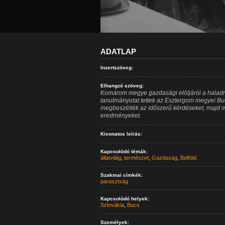
ADATLAP
Inzertszöveg:
Elhangzó szöveg:
Komárom megye gazdasági elöljárói a haladni
tanulmányutat tettek az Esztergom megyei B
megbeszélték az időszerű kérdéseket, majd m
eredményeket.
Kivonatos leírás:
Kapcsolódó témák:
állatvilág
,
természet
,
Gazdaság
,
Belföld
Szakmai címkék:
parasztság
Kapcsolódó helyek:
Szlovákia
,
Bucs
Személyek: