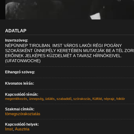
ADATLAP
Inzertszöveg:
NÉPÜNNEP TIROLBAN. IMST VÁROS LAKÓI RÉGI POGÁNY
SZOKÁSKÉNT ÜNNEPÉLY KERETÉBEN MUTATJÁK BE A TÉL ZO
ERŐINEK JELKÉPES KÜZDELMÉT A TAVASZ HÍRNÖKEIVEL.
(UFATONWOCHE)
Elhangzó szöveg:
Kivonatos leírás:
Kapcsolódó témák:
megemlékezés
,
ünnepség
,
üdülés
,
szabadidő
,
szórakozás
,
Külföld
,
néprajz
,
folklór
Szakmai címkék:
tömegszórakoztatás
Kapcsolódó helyek:
Imst
,
Ausztria