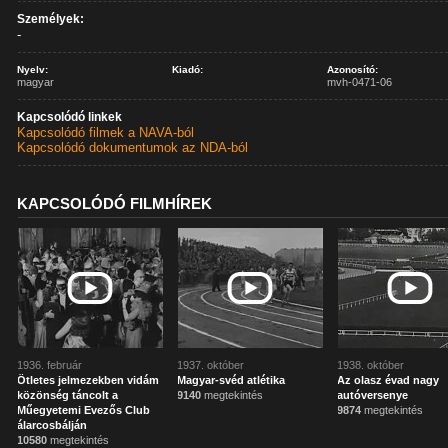
Személyek:
-
Nyelv:
Kiadó:
Azonosító:
magyar
mvh-0471-06
Kapcsolódó linkek
Kapcsolódó filmek a NAVA-ból
Kapcsolódó dokumentumok az NDA-ból
KAPCSOLÓDÓ FILMHÍREK
1936. február
1937. október
1938. október
Ötletes jelmezekben vidám
Magyar-svéd atlétika
Az olasz évad nagy
közönség táncolt a
9140
megtekintés
autóversenye
Műegyetemi Evezős Club
9874
megtekintés
álarcosbálján
10580
megtekintés