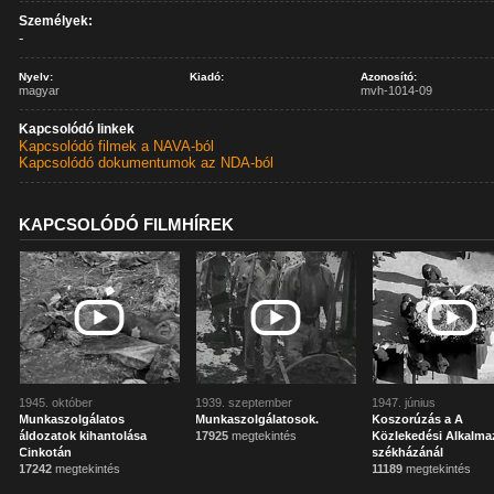
Személyek:
-
Nyelv:
Kiadó:
Azonosító:
magyar
mvh-1014-09
Kapcsolódó linkek
Kapcsolódó filmek a NAVA-ból
Kapcsolódó dokumentumok az NDA-ból
KAPCSOLÓDÓ FILMHÍREK
1945. október
1939. szeptember
1947. június
Munkaszolgálatos
Munkaszolgálatosok.
Koszorúzás a A
áldozatok kihantolása
17925
megtekintés
Közlekedési Alkalma
Cinkotán
székházánál
17242
megtekintés
11189
megtekintés