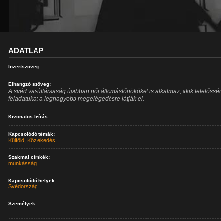
ADATLAP
Inzertszöveg:
Elhangzó szöveg:
A svéd vasúttársaság újabban női állomásfőnököket is alkalmaz, akik felelősség
feladatukat a legnagyobb megelégedésre látják el.
Kivonatos leírás:
Kapcsolódó témák:
Külföld
,
Közlekedés
Szakmai címkék:
munkásság
Kapcsolódó helyek:
Svédország
Személyek:
-