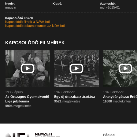
Nyelv:
Kiadó:
Azonosító:
magyar
mvh-1015-01
Kapcsolódó linkek
Kapcsolódó filmek a NAVA-ból
Kapcsolódó dokumentumok az NDA-ból
KAPCSOLÓDÓ FILMHÍREK
1936. április
1943. október
1940. október
Az Országos Gyermekvédő
Egy új útszakasz átadása
Aranybányászat Erdé
Liga jubileuma
9521
megtekintés
11608
megtekintés
9904
megtekintés
Főoldal