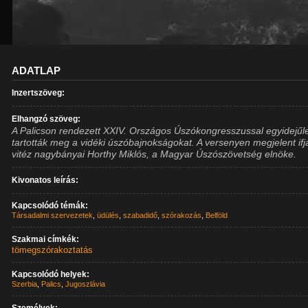
ADATLAP
Inzertszöveg:
Elhangzó szöveg:
A Palicson rendezett XXIV. Országos Úszókongresszussal egyidejűl
tartották meg a vidéki úszóbajnokságokat. A versenyen megjelent if
vitéz nagybányai Horthy Miklós, a Magyar Úszószövetség elnöke.
Kivonatos leírás:
Kapcsolódó témák:
Társadalmi szervezetek
,
üdülés
,
szabadidő
,
szórakozás
,
Belföld
Szakmai címkék:
tömegszórakoztatás
Kapcsolódó helyek:
Szerbia
,
Palics
,
Jugoszlávia