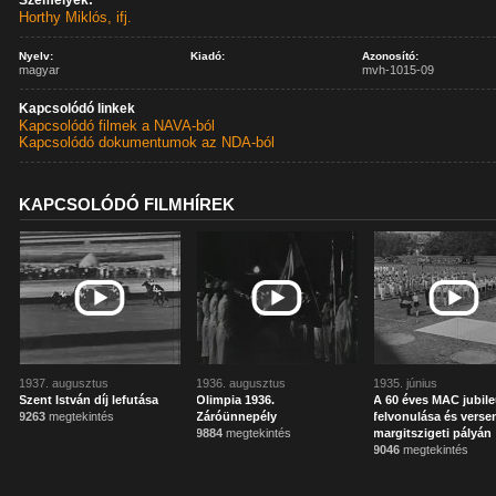
Személyek:
Horthy Miklós, ifj.
Nyelv:
Kiadó:
Azonosító:
magyar
mvh-1015-09
Kapcsolódó linkek
Kapcsolódó filmek a NAVA-ból
Kapcsolódó dokumentumok az NDA-ból
KAPCSOLÓDÓ FILMHÍREK
1937. augusztus
1936. augusztus
1935. június
Szent István díj lefutása
Olimpia 1936.
A 60 éves MAC jubil
9263
megtekintés
Záróünnepély
felvonulása és verse
9884
megtekintés
margitszigeti pályán
9046
megtekintés