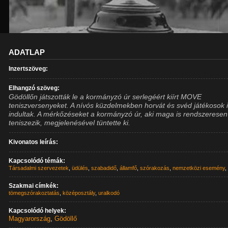
ADATLAP
Inzertszöveg:
Elhangzó szöveg:
Gödöllőn játszották le a kormányzó úr serlegéért kiírt MOVE
teniszversenyeket. A nívós küzdelmekben horvát és svéd játékosok 
indultak. A mérkőzéseket a kormányzó úr, aki maga is rendszeresen
teniszezik, megjelenésével tüntette ki.
Kivonatos leírás:
Kapcsolódó témák:
Társadalmi szervezetek
,
üdülés
,
szabadidő
,
államfő
,
szórakozás
,
nemzetközi esemény
Szakmai címkék:
tömegszórakoztatás
,
középosztály
,
uralkodó
Kapcsolódó helyek:
Magyarország
,
Gödöllő