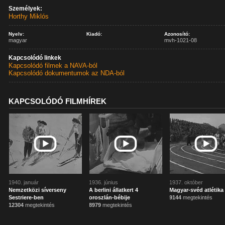
Személyek:
Horthy Miklós
Nyelv:
Kiadó:
Azonosító:
magyar
mvh-1021-08
Kapcsolódó linkek
Kapcsolódó filmek a NAVA-ból
Kapcsolódó dokumentumok az NDA-ból
KAPCSOLÓDÓ FILMHÍREK
1940. január
1936. június
1937. október
Nemzetközi síverseny
A berlini állatkert 4
Magyar-svéd atlétika
Sestriere-ben
oroszlán-bébije
9144
megtekintés
12304
megtekintés
8979
megtekintés