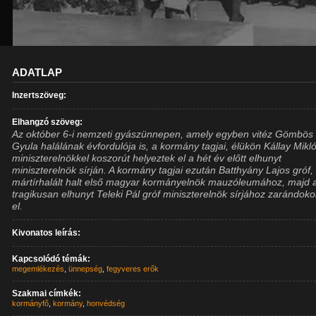
ADATLAP
Inzertszöveg:
Elhangzó szöveg:
Az október 6-i nemzeti gyászünnepen, amely egyben vitéz Gömbös
Gyula halálának évfordulója is, a kormány tagjai, élükön Kállay Mikl
miniszterelnökkel koszorút helyeztek el a hét év előtt elhunyt
miniszterelnök sírján. A kormány tagjai ezután Batthyány Lajos gróf,
mártírhalált halt első magyar kormányelnök mauzóleumához, majd 
tragikusan elhunyt Teleki Pál gróf miniszterelnök sírjához zarándoko
el.
Kivonatos leírás:
Kapcsolódó témák:
megemlékezés
,
ünnepség
,
fegyveres erők
Szakmai címkék:
kormányfő
,
kormány
,
honvédség