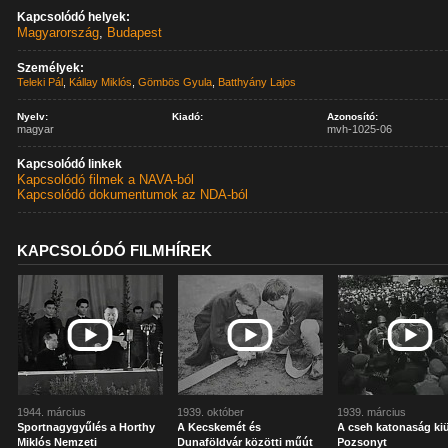
Kapcsolódó helyek:
Magyarország
,
Budapest
Személyek:
Teleki Pál
,
Kállay Miklós
,
Gömbös Gyula
,
Batthyány Lajos
Nyelv:
Kiadó:
Azonosító:
magyar
mvh-1025-06
Kapcsolódó linkek
Kapcsolódó filmek a NAVA-ból
Kapcsolódó dokumentumok az NDA-ból
KAPCSOLÓDÓ FILMHÍREK
1944. március
1939. október
1939. március
Sportnagygyűlés a Horthy
A Kecskemét és
A cseh katonaság kiü
Miklós Nemzeti
Dunaföldvár közötti műút
Pozsonyt