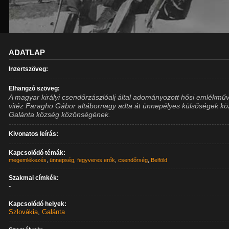
ADATLAP
Inzertszöveg:
Elhangzó szöveg:
A magyar királyi csendőrzászlóalj által adományozott hősi emlékmű
vitéz Faragho Gábor altábornagy adta át ünnepélyes külsőségek kö
Galánta község közönségének.
Kivonatos leírás:
Kapcsolódó témák:
megemlékezés
,
ünnepség
,
fegyveres erők
,
csendőrség
,
Belföld
Szakmai címkék:
-
Kapcsolódó helyek:
Szlovákia
,
Galánta