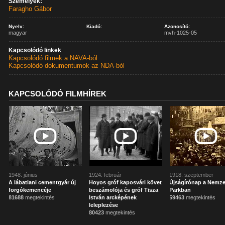
Személyek:
Faragho Gábor
Nyelv:
Kiadó:
Azonosító:
magyar
mvh-1025-05
Kapcsolódó linkek
Kapcsolódó filmek a NAVA-ból
Kapcsolódó dokumentumok az NDA-ból
KAPCSOLÓDÓ FILMHÍREK
1948. június
1924. február
1918. szeptember
A lábatlani cementgyár új
Hoyos gróf kaposvári követ
Újságírónap a Nemze
forgókemencéje
beszámolója és gróf Tisza
Parkban
81688
megtekintés
István arcképének
59463
megtekintés
leleplezése
80423
megtekintés