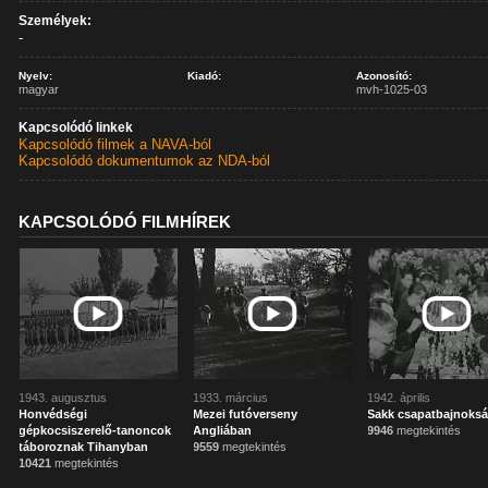
Személyek:
-
Nyelv:
Kiadó:
Azonosító:
magyar
mvh-1025-03
Kapcsolódó linkek
Kapcsolódó filmek a NAVA-ból
Kapcsolódó dokumentumok az NDA-ból
KAPCSOLÓDÓ FILMHÍREK
1943. augusztus
1933. március
1942. április
Honvédségi
Mezei futóverseny
Sakk csapatbajnoks
gépkocsiszerelő-tanoncok
Angliában
9946
megtekintés
táboroznak Tihanyban
9559
megtekintés
10421
megtekintés