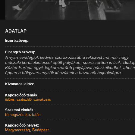
ADATLAP
Inzertszöveg:
Elhangzó szöveg:
A nyári vendéglők kedves szórakozását, a tekézést ma már nagy
műszaki körültekintéssel épült pályákon, sportszerűen is űzik. Buda
Közép-Európa egyik legkorszerűbb pályájával büszkélkedhet, ahol 
éppen a hölgyversenyzők készülnek a hazai női bajnokságra.
Kivonatos leírás:
Kapcsolódó témák:
üdülés
,
szabadidő
,
szórakozás
Szakmai címkék:
tömegszórakoztatás
Kapcsolódó helyek:
Magyarország
,
Budapest