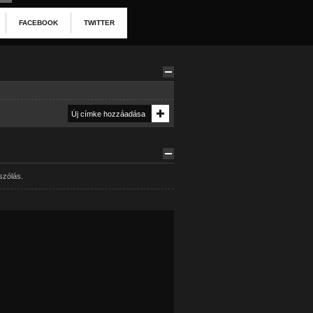
FACEBOOK
TWITTER
szólás.