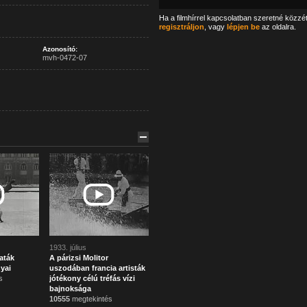
Ha a filmhírrel kapcsolatban szeretné közzé
regisztráljon
, vagy
lépjen be
az oldalra.
Azonosító:
mvh-0472-07
1933. július
aták
A párizsi Molitor
yai
uszodában francia artisták
s
jótékony célú tréfás vízi
bajnoksága
10555
megtekintés