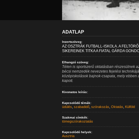
ADATLAP
Inzertszöveg:
AZ OSZTRÁK FUTBALL-ISKOLA. A FELTÖR
SIKEREINEK TITKA A FIATAL GÁRDA GON
Elhangzó szöveg:
Télen is sportszerű oktatásban részesülnek az 
bécsi nemzedék nevezetes fejelési technikájá
középiskolások bajnok-csapata, mely ebben a 
kapott.
Kivonatos leírás:
Kapcsolódó témák:
üdülés
,
szabadidő
,
szórakozás
,
Oktatás
,
Külföld
Szakmai címkék:
tömegszórakoztatás
Kapcsolódó helyek:
Ausztria