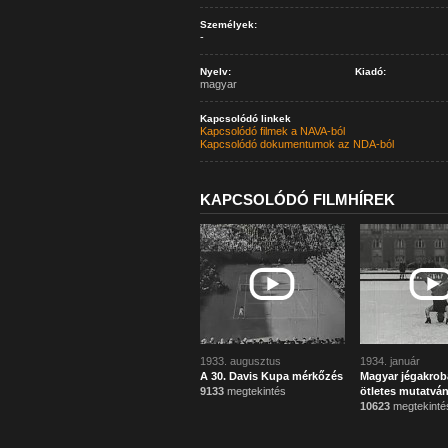
Személyek:
-
Nyelv:
Kiadó:
magyar
Kapcsolódó linkek
Kapcsolódó filmek a NAVA-ból
Kapcsolódó dokumentumok az NDA-ból
KAPCSOLÓDÓ FILMHÍREK
1933. augusztus
1934. január
A 30. Davis Kupa mérkőzés
Magyar jégakrob
9133
megtekintés
ötletes mutatván
10623
megtekinté