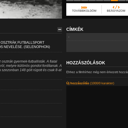
TOVÁBBKÜLDÖM
BEÁGYAZOM
CÍMKÉK
-
Ő OSZTRÁK FUTBALLSPORT
DOS NEVELÉSE. (SELENOPHON)
osztrák gyermek-futballisták. A fiatal
HOZZÁSZÓLÁSOK
ról, melyre különös gondot fordítanak. A
szezonban 148 gólt rúgott és csak 8-at
Ehhez a filmhírhez még nem érkezett hozzá
Új hozzászólás
(1000/0 karakter)