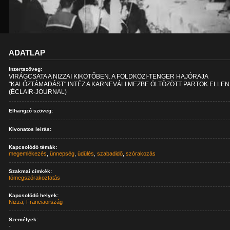
ADATLAP
Inzertszöveg:
VIRÁGCSATA A NIZZAI KIKÖTŐBEN. A FÖLDKÖZI-TENGER HAJÓRAJA
"KALÓZTÁMADÁST" INTÉZ A KARNEVÁLI MEZBE ÖLTÖZÖTT PARTOK ELLEN
(ÉCLAIR-JOURNAL)
Elhangzó szöveg:
Kivonatos leírás:
Kapcsolódó témák:
megemlékezés
,
ünnepség
,
üdülés
,
szabadidő
,
szórakozás
Szakmai címkék:
tömegszórakoztatás
Kapcsolódó helyek:
Nizza
,
Franciaország
Személyek:
-