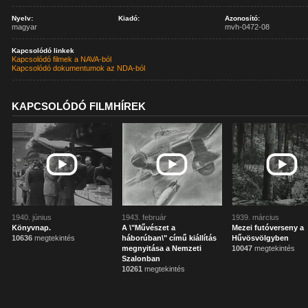
Nyelv:
Kiadó:
Azonosító:
magyar
mvh-0472-08
Kapcsolódó linkek
Kapcsolódó filmek a NAVA-ból
Kapcsolódó dokumentumok az NDA-ból
KAPCSOLÓDÓ FILMHÍREK
1940. június
1943. február
1939. március
Könyvnap.
A \"Művészet a
Mezei futóverseny a
10636
megtekintés
háborúban\" című kiállítás
Hűvösvölgyben
megnyitása a Nemzeti
10047
megtekintés
Szalonban
10261
megtekintés