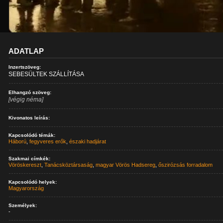
ADATLAP
Inzertszöveg:
SEBESÜLTEK SZÁLLÍTÁSA
Elhangzó szöveg:
[végig néma]
Kivonatos leírás:
Kapcsolódó témák:
Háború
,
fegyveres erők
,
északi hadjárat
Szakmai címkék:
Vöröskereszt
,
Tanácsköztársaság
,
magyar Vörös Hadsereg
,
őszirózsás forradalom
Kapcsolódó helyek:
Magyarország
Személyek:
-