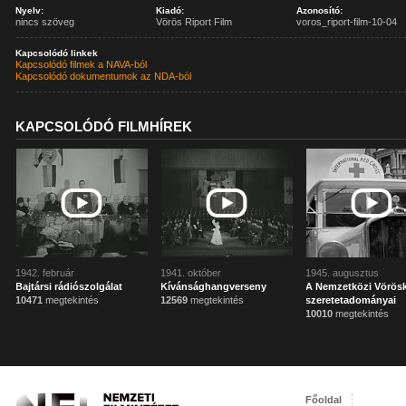
Nyelv:
Kiadó:
Azonosító:
nincs szöveg
Vörös Riport Film
voros_riport-film-10-04
Kapcsolódó linkek
Kapcsolódó filmek a NAVA-ból
Kapcsolódó dokumentumok az NDA-ból
KAPCSOLÓDÓ FILMHÍREK
1942. február
1941. október
1945. augusztus
Bajtársi rádiószolgálat
Kívánsághangverseny
A Nemzetközi Vörösk
10471
megtekintés
12569
megtekintés
szeretetadományai
10010
megtekintés
Főoldal