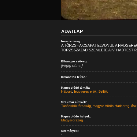
ADATLAP
Inzertszöveg:
A TÖRZS - A CSAPAT ELVONUL A HADSERE
TÖRZSSZÁZAD SZEMLÉJE A IV. HADTEST
Elhangzó szöveg:
[végig néma]
Kivonatos leírás:
Kapcsolódó témák:
Háború
,
fegyveres erők
,
Belföld
Szakmai címkék:
Tanácsköztársaság
,
magyar Vörös Hadsereg
,
ősz
Kapcsolódó helyek:
Magyarország
Személyek:
-