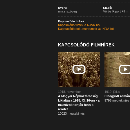
Nyelv:
Kiadó:
nincs szöveg
Vörös Riport Film
Kapcsolódó linkek
Kapcsolódó filmek a NAVA-ból
Kapcsolódó dokumentumok az NDA-ból
KAPCSOLÓDÓ FILMHÍREK
1918. november
1919. július
A Magyar Népköztársaság
Elhagyott román
kikiáltása 1918. XI. 16-án - a
9796
megtekintés
matrózok tartják fenn a
rendet
10023
megtekintés