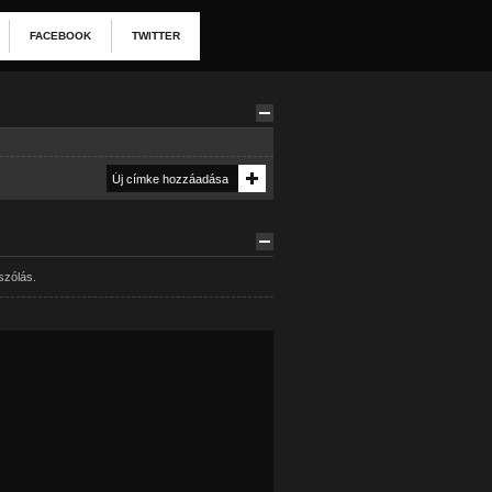
FACEBOOK
TWITTER
szólás.