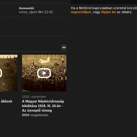
Ha a filmhírrel kapcsolatban szeretné közzé
Azonosító:
voros_riport-film-12-02
regisztráljon
, vagy
lépjen be
az oldalra.
1918. november
 állások
A Magyar Népköztársaság
kikiáltása 1918. XI. 16-án -
Az ünneplő tömeg
8994
megtekintés