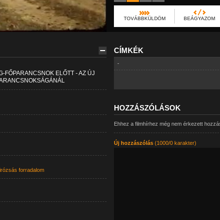
TOVÁBBKÜLDÖM
BEÁGYAZOM
CÍMKÉK
-
G-FŐPARANCSNOK ELŐTT - AZ ÚJ
 PARANCSNOKSÁGÁNÁL
HOZZÁSZÓLÁSOK
Ehhez a filmhírhez még nem érkezett hozzá
Új hozzászólás
(1000/0 karakter)
irózsás forradalom