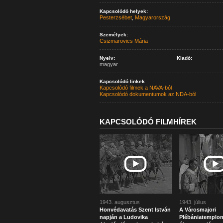
Kapcsolódó helyek:
Pesterzsébet
,
Magyarország
Személyek:
Csizmarovics Mária
Nyelv:
Kiadó:
magyar
Kapcsolódó linkek
Kapcsolódó filmek a NAVA-ból
Kapcsolódó dokumentumok az NDA-ból
KAPCSOLÓDÓ FILMHÍREK
1943. augusztus
1943. július
Honvédavatás Szent István
A Városmajori
napján a Ludovika
Plébániatemplo