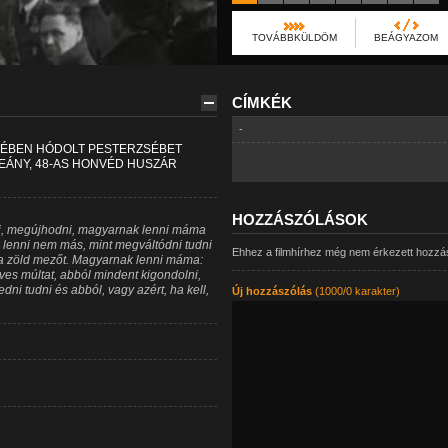
TOVÁBBKÜLDÖM
BEÁGYAZOM
CÍMKÉK
-
TÉBEN HÓDOLT PESTERZSÉBET
EÁNY, 48-AS HONVÉD HUSZÁR
HOZZÁSZÓLÁSOK
ni, megújhodni, magyarnak lenni máma
 lenni nem más, mint megváltódni tudni
Ehhez a filmhírhez még nem érkezett hozzá
ék a zöld mezőt. Magyarnak lenni máma:
s múltat, abból mindent kigondolni,
ni tudni és abból, vagy azért, ha kell,
Új hozzászólás
(1000/0 karakter)