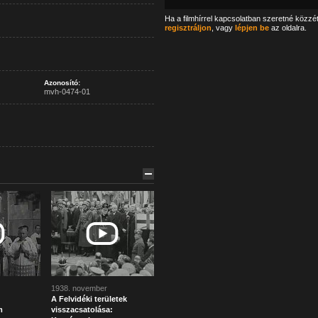
Ha a filmhírrel kapcsolatban szeretné közzé
regisztráljon
, vagy
lépjen be
az oldalra.
Azonosító:
mvh-0474-01
1938. november
A Felvidéki területek
m
visszacsatolása: