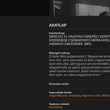
ADATLAP
Inzertszöveg:
MÁRCIUS 15. HAZAFIAS ÜNNEPÉLY KERE
KÖZÖNSÉGE CSIZMAROVICS MÁRIA HONL
HADNAGY EMLÉKÉNEK. (MFI)
Elhangzó szöveg:
[Chikán Béla polgármester:] "Magyarnak len
nem más, mint szenvedni és tűrni, magyarnak
azok vére által, akik egyszer pirosra festett
végigálmodni az egész gyönyörűséges ezeréve
abból mindent kiérezni, abból mindent cseleked
tűrni tudni, ez máma magyarnak lenni."
Kivonatos leírás:
Kapcsolódó témák:
megemlékezés
,
ünnepség
,
fegyveres erők
,
Belföld
Szakmai címkék:
honvédség