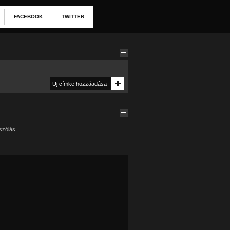
FACEBOOK
TWITTER
szólás.