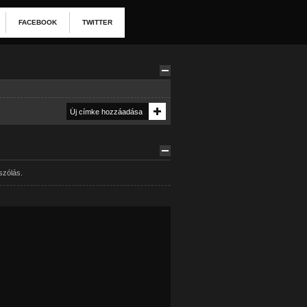
FACEBOOK
TWITTER
szólás.