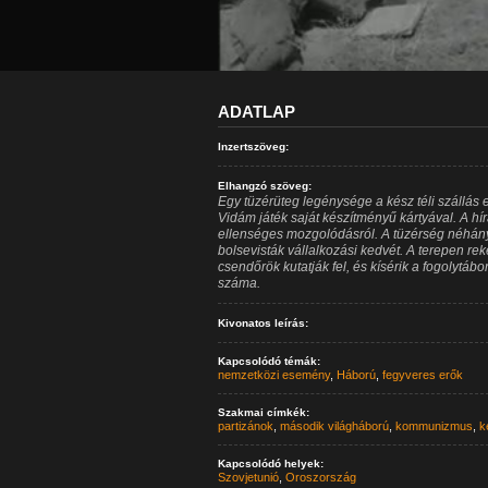
ADATLAP
Inzertszöveg:
Elhangzó szöveg:
Egy tüzérüteg legénysége a kész téli szállás e
Vidám játék saját készítményű kártyával. A hí
ellenséges mozgolódásról. A tüzérség néhány j
bolsevisták vállalkozási kedvét. A terepen reke
csendőrök kutatják fel, és kísérik a fogolytáb
száma.
Kivonatos leírás:
Kapcsolódó témák:
nemzetközi esemény
,
Háború
,
fegyveres erők
Szakmai címkék:
partizánok
,
második világháború
,
kommunizmus
,
ke
Kapcsolódó helyek:
Szovjetunió
,
Oroszország