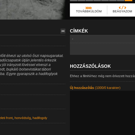
TOVÁBBKÜLDÖM
BEÁGYAZOM
CÍMKÉK
-
lőtt élvezi az utolsó őszi napsugarakat.
radócsapatok útján jelentés érkezik
ól irányzott lövéssel elveszi a
HOZZÁSZÓLÁSOK
dt, bujkáló bolsevistákat tábori
orba. Egyre gyarapszik a hadifoglyok
Ehhez a filmhírhez még nem érkezett hozzá
Új hozzászólás
(1000/0 karakter)
leti front
,
honvédség
,
hadifogoly