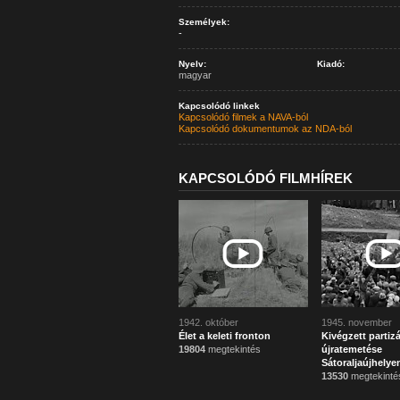
Személyek:
-
Nyelv:
Kiadó:
magyar
Kapcsolódó linkek
Kapcsolódó filmek a NAVA-ból
Kapcsolódó dokumentumok az NDA-ból
KAPCSOLÓDÓ FILMHÍREK
1942. október
1945. november
Élet a keleti fronton
Kivégzett partiz
19804
megtekintés
újratemetése
Sátoraljaújhelye
13530
megtekinté