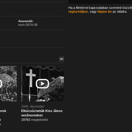
Ha a filmhírrel kapcsolatban szeretné közzé
regisztráljon
, vagy
lépjen be
az oldalra.
Azonosító:
mvh-0974-08
1945. december
ánok
Elbúcsúztatták Kiss János
vezérezredest
n
19783
megtekintés
s