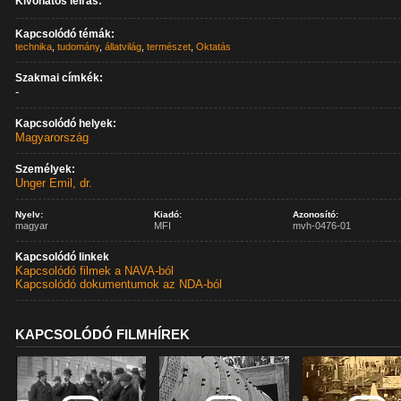
Kivonatos leírás:
Kapcsolódó témák:
technika
,
tudomány
,
állatvilág
,
természet
,
Oktatás
Szakmai címkék:
-
Kapcsolódó helyek:
Magyarország
Személyek:
Unger Emil, dr.
Nyelv:
Kiadó:
Azonosító:
magyar
MFI
mvh-0476-01
Kapcsolódó linkek
Kapcsolódó filmek a NAVA-ból
Kapcsolódó dokumentumok az NDA-ból
KAPCSOLÓDÓ FILMHÍREK