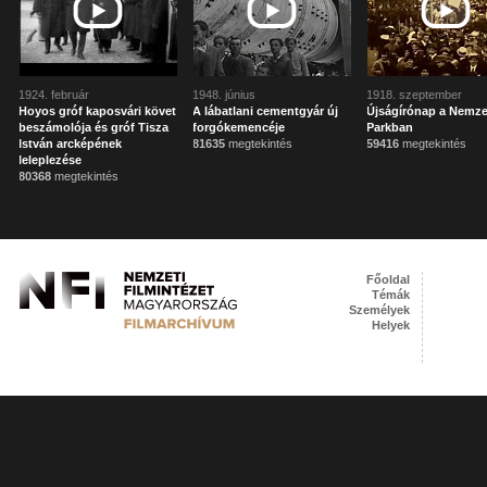
1924. február
1948. június
1918. szeptember
Hoyos gróf kaposvári követ
A lábatlani cementgyár új
Újságírónap a Nemze
beszámolója és gróf Tisza
forgókemencéje
Parkban
István arcképének
81635
megtekintés
59416
megtekintés
leleplezése
80368
megtekintés
Főoldal
Témák
Személyek
Helyek