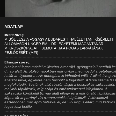
ADATLAP
Inzertszöveg:
MIBŐL LESZ A FOGAS? A BUDAPESTI HALÉLETTANI KÍSÉRLETI
ÁLLOMÁSON UNGER EMIL DR. EGYETEMI MAGÁNTANÁR
MIKROSZKÓP ALATT BEMUTATJA A FOGAS LÁRVÁJÁNAK
FEJLŐDÉSÉT. (MFI)
Elhangzó szöveg:
A balatoni fogas másfél milliméter átmérőjű, gyöngyszínű petéből kel
8 nap alatt. Az utolsó napokban már olykor megmozdul a peteburok
hallárva. Ilyenkor a szív dobogása is láthatóvá válik. A kikelt üvegsz
átlátszó lárva, egyelőre nem hasonlít a fogashoz. A lárva szeme las
megfeketedik. Testének alsó részén látjuk a hosszúkás szikzacskót,
melyből táplálkozik, míg szája és emésztőszervei kifejlődnek. A
szikzacskó körülbelül tíz nap alatt elfogy és a már önálló táplálkozá
képes lárva parányi vízi szervezetekkel táplálkozik. A következő
esztendőben már apró halakkal él, de 5-6 évig is eltart, míg kétkilós
fogas lesz belőle.