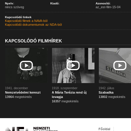
Nyelv:
Kiadó:
Azonosító:
nincs szöveg
az_est-film-15-04
Kapcsolódó linkek
Kapcsolódó filmek a NAVA-ból
Kapcsolódó dokumentumok az NDA-ból
KAPCSOLÓDÓ FILMHÍREK
1941. december
1918. szeptember
1942. július
Nemzetvédelmi kereszt
A Mária Terézia rend új
Szabadka
13964
megtekintés
lovagja
13802
megtekintés
16357
megtekintés
Főoldal