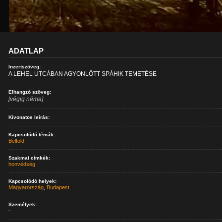
ADATLAP
Inzertszöveg:
A LEHEL UTCÁBAN AGYONLŐTT SPÁHIK TEMETÉSE
Elhangzó szöveg:
[végig néma]
Kivonatos leírás:
Kapcsolódó témák:
Belföld
Szakmai címkék:
honvédség
Kapcsolódó helyek:
Magyarország
,
Budapest
Személyek:
-