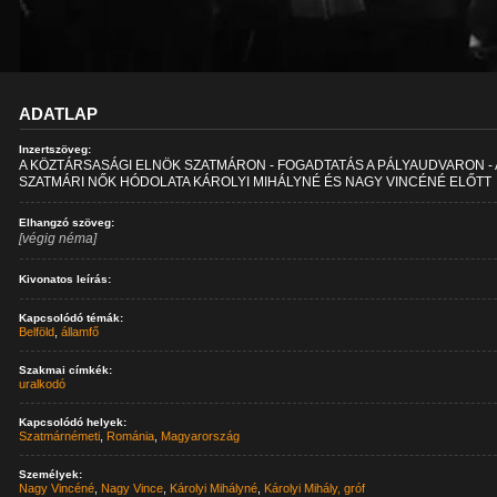
ADATLAP
Inzertszöveg:
A KÖZTÁRSASÁGI ELNÖK SZATMÁRON - FOGADTATÁS A PÁLYAUDVARON - 
SZATMÁRI NŐK HÓDOLATA KÁROLYI MIHÁLYNÉ ÉS NAGY VINCÉNÉ ELŐTT
Elhangzó szöveg:
[végig néma]
Kivonatos leírás:
Kapcsolódó témák:
Belföld
,
államfő
Szakmai címkék:
uralkodó
Kapcsolódó helyek:
Szatmárnémeti
,
Románia
,
Magyarország
Személyek:
Nagy Vincéné
,
Nagy Vince
,
Károlyi Mihályné
,
Károlyi Mihály, gróf