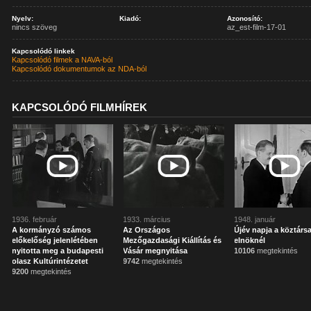
Nyelv:
Kiadó:
Azonosító:
nincs szöveg
az_est-film-17-01
Kapcsolódó linkek
Kapcsolódó filmek a NAVA-ból
Kapcsolódó dokumentumok az NDA-ból
KAPCSOLÓDÓ FILMHÍREK
1936. február
1933. március
1948. január
A kormányzó számos
Az Országos
Újév napja a köztárs
előkelőség jelenlétében
Mezőgazdasági Kiállítás és
elnöknél
nyitotta meg a budapesti
Vásár megnyitása
10106
megtekintés
olasz Kultúrintézetet
9742
megtekintés
9200
megtekintés